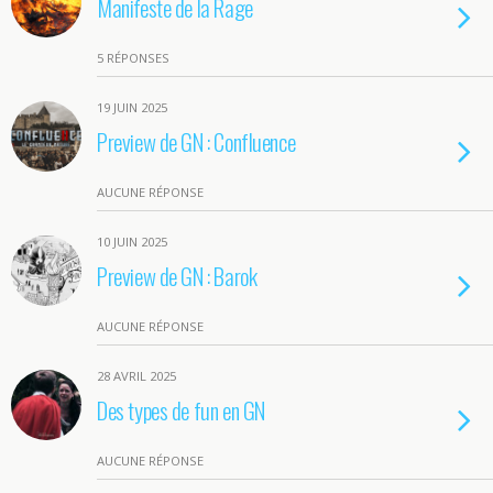
Manifeste de la Rage
5 RÉPONSES
19 JUIN 2025
Preview de GN : Confluence
AUCUNE RÉPONSE
10 JUIN 2025
Preview de GN : Barok
AUCUNE RÉPONSE
28 AVRIL 2025
Des types de fun en GN
AUCUNE RÉPONSE