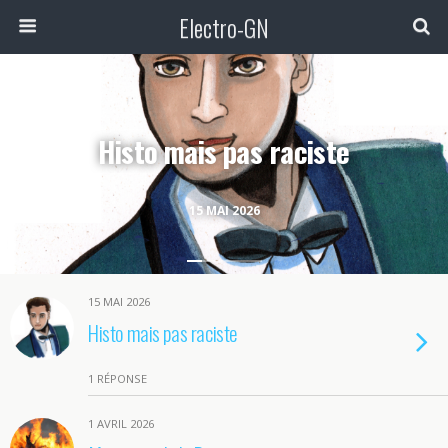
Electro-GN
Histo mais pas raciste
15 MAI 2026
15 MAI 2026
Histo mais pas raciste
1 RÉPONSE
1 AVRIL 2026