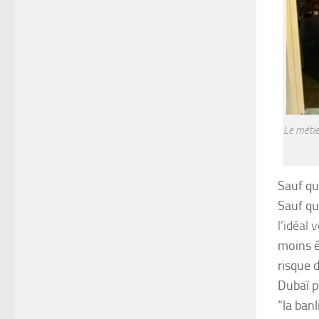
Le métie
Sauf qu
Sauf q
l’idéal
moins é
risque d
Dubaï po
“la ban