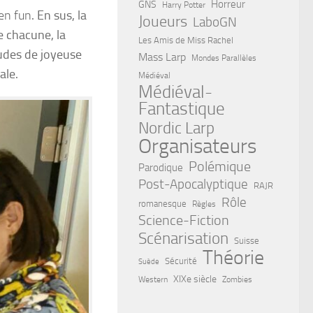
Horreur
GNS
Harry Potter
en fun
. En sus, la
Joueurs
LaboGN
e chacune, la
Les Amis de Miss Rachel
ludes de joyeuse
Mass Larp
Mondes Parallèles
ale.
Médiéval
Médiéval-
Fantastique
Nordic Larp
Organisateurs
Polémique
Parodique
Post-Apocalyptique
RAJR
Rôle
romanesque
Règles
Science-Fiction
Scénarisation
Suisse
Théorie
Sécurité
Suède
XIXe siècle
Western
Zombies