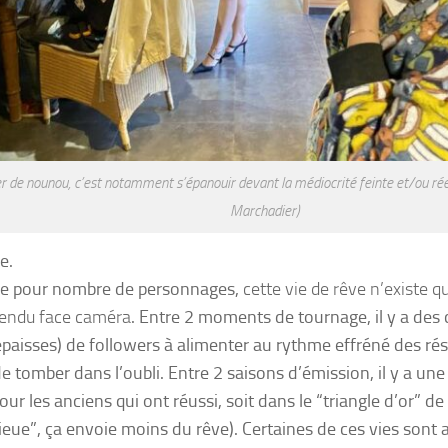
r de nounou, c’est notamment s’épanouir devant la médiocrité feinte et/ou réel
Marchadier)
e.
ue pour nombre de personnages,
cette vie de rêve n’existe q
 vendu face caméra
. Entre 2 moments de tournage, il y a des 
paisses) de followers à alimenter au rythme effréné des ré
e tomber dans l’oubli. Entre 2 saisons d’émission, il y a une a
ur les anciens qui ont réussi, soit dans le “triangle d’or” de
lieue”, ça envoie moins du rêve). Certaines de ces vies sont