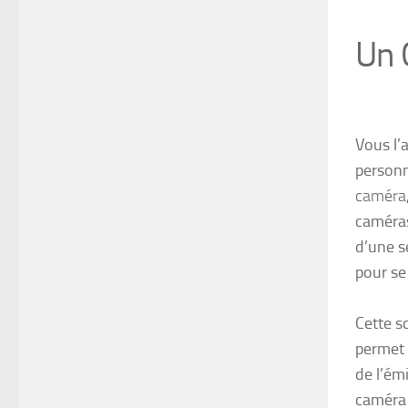
Un 
Vous l’
personn
caméra
caméras
d’une se
pour se
Cette s
permet 
de l’ém
caméra 