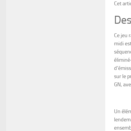
Cet art
Des
Ce jeu 
midi es
séquen
éliminé
d’émis
sur le
p
GN, ave
Un élém
lendema
ensembl