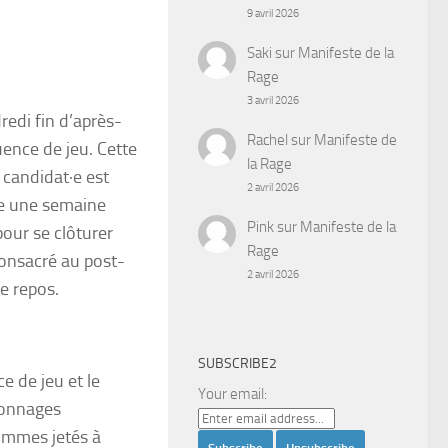
9 avril 2026
Saki
sur
Manifeste de la
Rage
3 avril 2026
edi fin d’après-
Rachel
sur
Manifeste de
uence de jeu. Cette
la Rage
 candidat·e est
2 avril 2026
le une semaine
Pink
sur
Manifeste de la
pour se clôturer
Rage
consacré au post-
2 avril 2026
de repos.
SUBSCRIBE2
e de jeu et le
Your email:
sonnages
sommes jetés à