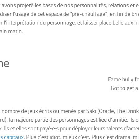
t avons projeté les bases de nos personnalités, relations et en
diser l’usage de cet
espace de “pré-chauffage”
, en fin de br
r l’interprétation du personnage, et laisser place belle aux in
in matin.
me
Fame bully fo
Got to get a
ombre de jeux écrits ou menés par Saki (Oracle, The Drinkl
), la majeure partie des personnages est liée d’amitié. Ils on
. Ils et elles sont payé·e·s pour déployer leurs talents d’act
s capitaux
. Plus c’est idiot, mieux c’est. Plus c’est drama, m