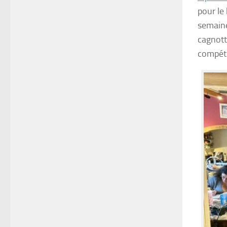
pour le
semaine
cagnott
compéti