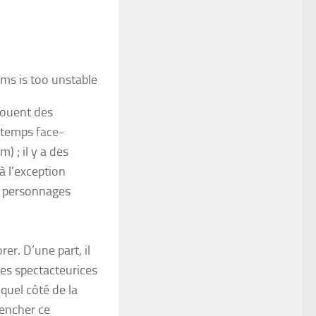
ms is too unstable
)jouent des
 temps
face-
) ; il y a des
à l’exception
les personnages
er. D’une part, il
les spectacteurices
quel côté de la
lencher ce