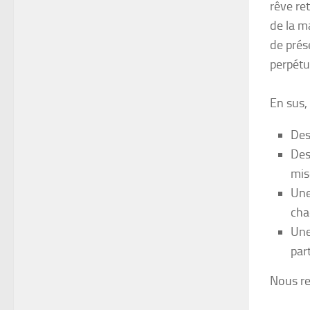
rêve re
de la m
de prés
perpétu
En sus,
Des
Des
mis
Une
ch
Une
par
Nous re