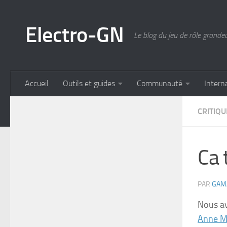
Skip to content
Electro-GN
Le blog du jeu de rôle grande
Accueil
Outils et guides
Communauté
Intern
CRITIQU
Ca 
PAR
GAM
Nous av
Anne M