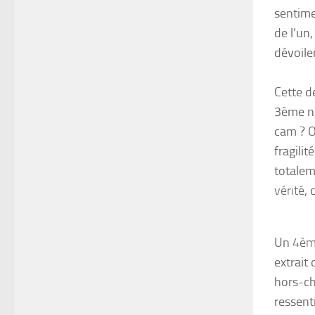
sentime
de l’un,
dévoile
Cette d
3ème ni
cam ? O
fragilit
totalem
vérité
,
Un
4èm
extrait
hors-ch
ressent