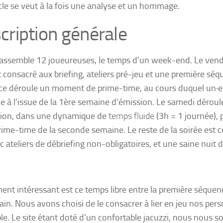
icle se veut à la fois une analyse et un hommage.
cription générale
rassemble 12 joueureuses, le temps d’un week-end. Le vendr
t consacré aux briefing, ateliers pré-jeu et une première séq
ce déroule un moment de
prime-time,
au cours duquel un·e
·e à l’issue de la 1ère semaine d’émission. Le samedi dérou
sion, dans une dynamique de
temps fluide
(3h = 1 journée), 
rime-time
de la seconde semaine. Le reste de la soirée est 
c ateliers de débriefing non-obligatoires, et une saine nuit 
ent intéressant est ce temps libre entre la première séquenc
in. Nous avons choisi de le consacrer à lier en jeu nos per
e. Le site étant doté d’un confortable jacuzzi, nous nous 