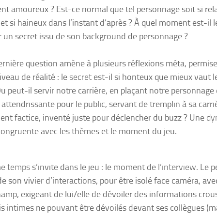
nt amoureux ? Est-ce normal que tel personnage soit si rel
 et si haineux dans l’instant d’après ? À quel moment est-il l
r un secret issu de son background de personnage ?
ernière question amène à plusieurs réflexions
méta
, permise
veau de réalité : le
secret
est-il si honteux que mieux vaut l
u peut-il servir notre carrière, en plaçant notre personnage
é attendrissante pour le public, servant de tremplin à sa carri
ent factice, inventé juste pour déclencher du buzz ? Une
dy
 congruente avec les thèmes et le moment du jeu.
e temps
s’invite dans le jeu : le moment de
l’interview
. Le 
 de son vivier d’interactions, pour être isolé face caméra, av
amp, exigeant de lui/elle de dévoiler des informations crous
is intimes ne pouvant être dévoilés devant ses collègues (m