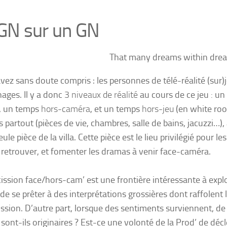
GN sur un GN
That many dreams within drea
avez sans doute compris : les personnes de télé-réalité (sur
ages. Il y a donc
3 niveaux de réalité
au cours de ce jeu
:
un
,
un temps
hors-caméra
,
et
un temps
hors-jeu
(en white room
 partout (pièces de vie, chambres, salle de bains, jacuzzi…), 
ule pièce de la villa. Cette pièce est le lieu privilégié pour 
 retrouver, et fomenter les dramas à venir face-caméra.
cission face/hors-cam’ est une frontière intéressante à explor
de se prêter à des interprétations grossières dont raffolent 
ission. D’autre part, lorsque des sentiments surviennent, de 
sont-ils originaires ? Est-ce une volonté de la Prod’ de déc