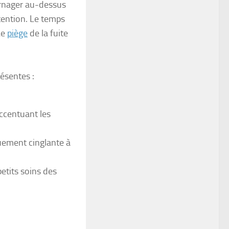
Surnager au-dessus
tention. Le temps
Le
piège
de la fuite
résentes :
ccentuant les
uement cinglante à
petits soins des