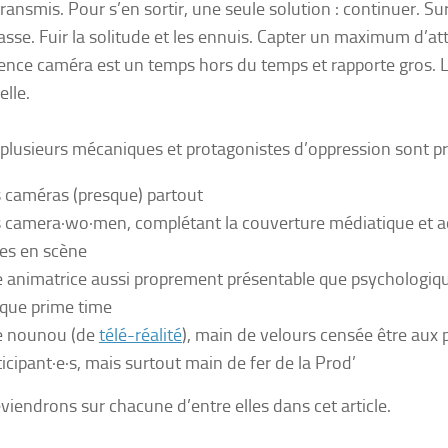
transmis. Pour s’en sortir, une seule solution : continuer. 
asse. Fuir la solitude et les ennuis. Capter un maximum d’at
ence caméra est un temps hors du temps et rapporte gros. 
elle.
 plusieurs mécaniques et protagonistes d’oppression sont p
 caméras (presque) partout
 camera·wo·men, complétant la couverture médiatique et a
es en scène
 animatrice aussi proprement présentable que psychologiq
aque
prime time
 nounou (de
télé-réalité
), main de velours censée être aux 
ticipant·e·s, mais surtout main de fer de la Prod’
viendrons sur chacune d’entre elles dans cet article.