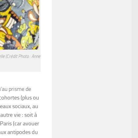
le (Crédit Photo : Anne
u’au prisme de
cohortes (plus ou
seaux sociaux, au
utre vie : soit à
 Paris (car avouer
 aux antipodes du