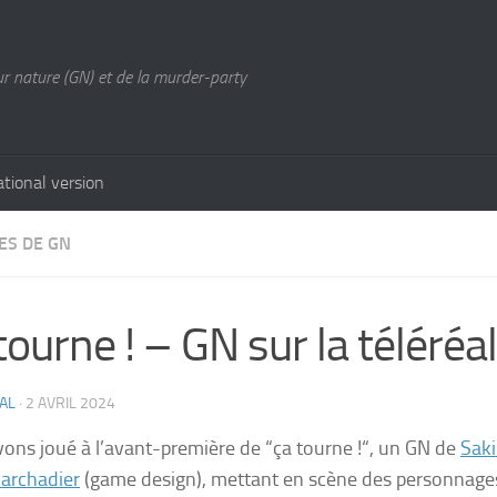
ur nature (GN) et de la murder-party
ational version
ES DE GN
tourne ! – GN sur la téléréal
AL
·
2 AVRIL 2024
ons joué à l’avant-première de “ça tourne !“, un GN de
Saki
archadier
(
game design
), mettant en scène des personnages 