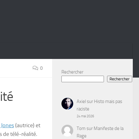
0
Rechercher
Rechercher
ité
Axiel
sur
Histo mais pas
raciste
24 mai 2026
 Jones
(autrice) et
Tom
sur
Manifeste de la
de télé-réalité.
Rage