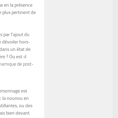
ax en la présence
e plus pertinent de
s par l’ajout du
e dévoiler hors-
 dans un état de
ère ? Ou est-il
namique de post-
personnage est
ec la nounou en
tillantes, ou des
ais bien devant