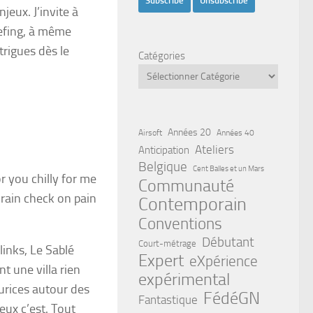
jeux. J’invite à
iefing, à même
trigues dès le
Catégories
Années 20
Airsoft
Années 40
Ateliers
Anticipation
Belgique
Cent Balles et un Mars
r you chilly for me
Communauté
 rain check on pain
Contemporain
Conventions
Débutant
Court-métrage
inks, Le Sablé
Expert
eXpérience
t une villa rien
expérimental
eurices autour des
FédéGN
Fantastique
ieux c’est. Tout