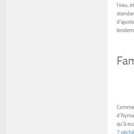
l’eau, e
standar
d’ajuste
lendema
Fa
Comme n
d’Aymard
qu’à eux
7 péché