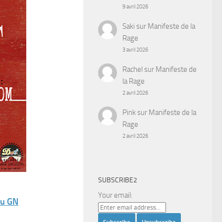
9 avril 2026
Saki
sur
Manifeste de la
Rage
3 avril 2026
Rachel
sur
Manifeste de
la Rage
2 avril 2026
Pink
sur
Manifeste de la
Rage
2 avril 2026
SUBSCRIBE2
Your email:
du GN