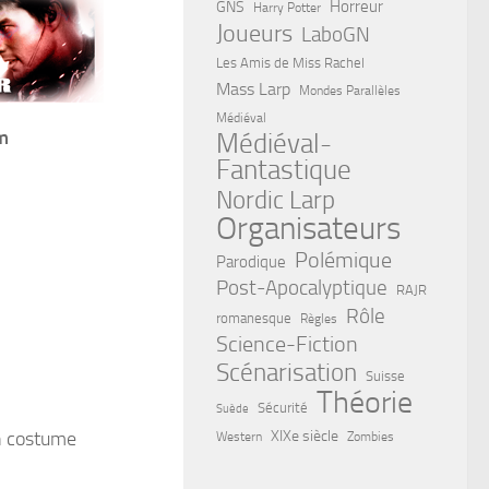
Horreur
GNS
Harry Potter
Joueurs
LaboGN
Les Amis de Miss Rachel
Mass Larp
Mondes Parallèles
Médiéval
m
Médiéval-
Fantastique
Nordic Larp
Organisateurs
Polémique
Parodique
Post-Apocalyptique
RAJR
Rôle
romanesque
Règles
Science-Fiction
Scénarisation
Suisse
Théorie
Sécurité
Suède
XIXe siècle
n costume
Western
Zombies