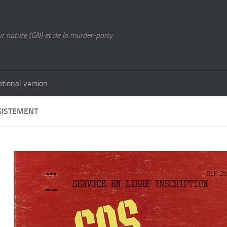
ur nature (GN) et de la murder-party
ational version
SISTEMENT