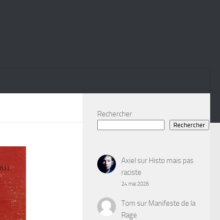
Rechercher
Rechercher
Axiel
sur
Histo mais pas
raciste
24 mai 2026
Tom
sur
Manifeste de la
Rage