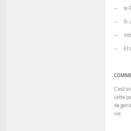
–
la 
–
Si 
–
Vot
–
Et 
COMMEN
C’est si
cette p
de gens
vie.