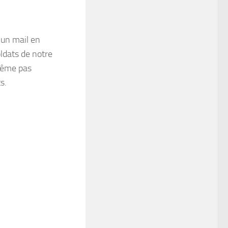
r un mail en
oldats de notre
 même pas
s.