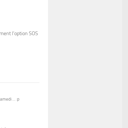
mment l’option SOS
samedi … :p