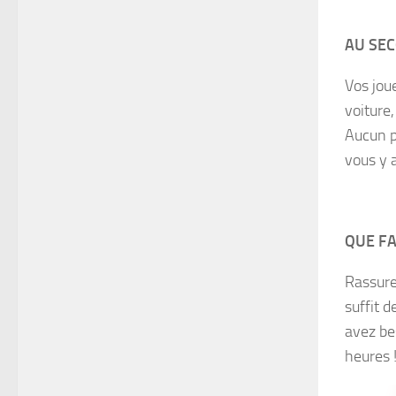
AU SEC
Vos jou
voiture,
Aucun p
vous y 
QUE FA
Rassure
suffit d
avez be
heures !