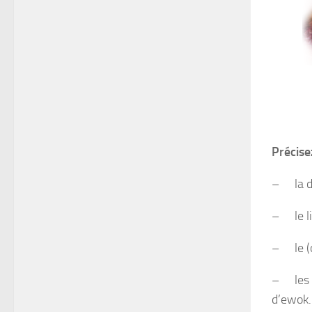
Précise
–
la 
–
le l
–
le (
–
les
d’ewok