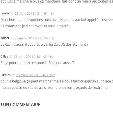
et plus ça marchera plus ça marchera. fais donc un mail avec toutes les
Emilie
22 mars 2011 à 21 h 31 min
Moi chuis pour! Je soutiens l’initiative! Et pour avoir fait appel à plusieu
désistement, je dis “bravo” et aussi “merci”.
Xavier
22 mars 2011 à 22 h 06 min
Et Rachid aussi il peut faire partie de SOS désistement ?
Gilles
23 mars 2011 à 10 h 46 min
Et ça pourrait marcher pour la Belgique aussi ?
Electro
23 mars 2011 à 10 h 50 min
pour la belgique ça peut marcher mais il nous faut quelqu’un sur place p
messages. Gilles ? tu devrais rejoindre les remplaçants de l’extrême !
ER UN COMMENTAIRE