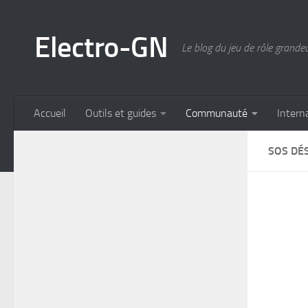
Skip to content
Electro-GN
Le blog du jeu de rôle grande
Accueil
Outils et guides
Communauté
Intern
SOS DÉ