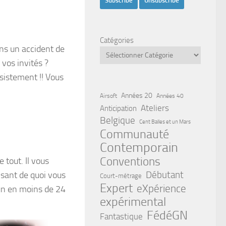
Catégories
ans un accident de
 vos invités ?
ésistement !! Vous
Années 20
Airsoft
Années 40
Ateliers
Anticipation
Belgique
Cent Balles et un Mars
Communauté
Contemporain
Conventions
 tout. Il vous
Débutant
isant de quoi vous
Court-métrage
Expert
eXpérience
un en moins de 24
expérimental
FédéGN
Fantastique