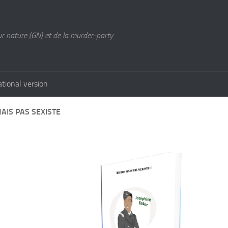
ur nature (GN) et de la murder-party
ational version
AIS PAS SEXISTE