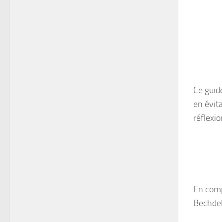
Ce guide
en évita
réflexio
En comp
Bechdel 