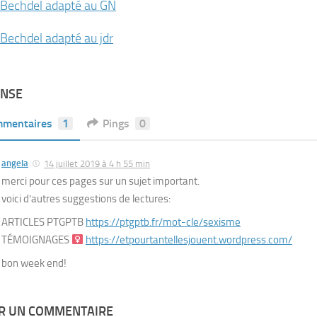
 Bechdel adapté au GN
 Bechdel adapté au jdr
ONSE
mentaires
1
Pings
0
angela
14 juillet 2019 à 4 h 55 min
merci pour ces pages sur un sujet important.
voici d’autres suggestions de lectures:
ARTICLES PTGPTB
https://ptgptb.fr/mot-cle/sexisme
TÉMOIGNAGES
https://etpourtantellesjouent.wordpress.com/
bon week end!
ER UN COMMENTAIRE