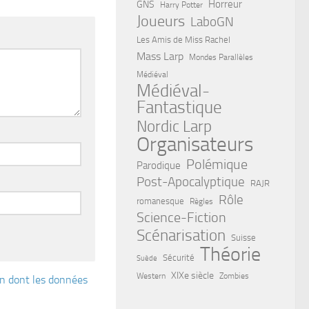
Horreur
GNS
Harry Potter
Joueurs
LaboGN
Les Amis de Miss Rachel
Mass Larp
Mondes Parallèles
Médiéval
Médiéval-
Fantastique
Nordic Larp
Organisateurs
Polémique
Parodique
Post-Apocalyptique
RAJR
Rôle
romanesque
Règles
Science-Fiction
Scénarisation
Suisse
Théorie
Sécurité
Suède
XIXe siècle
Western
Zombies
çon dont les données