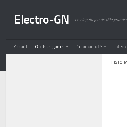
Skip to content
Electro-GN
Le blog du jeu de rôle grande
Accueil
Outils et guides
Communauté
Intern
HISTO M