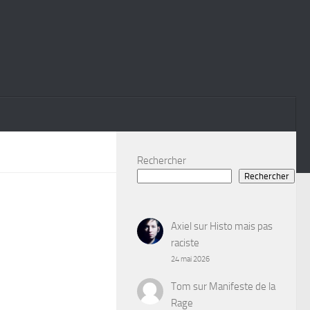
Rechercher
Rechercher
Axiel
sur
Histo mais pas
raciste
24 mai 2026
Tom
sur
Manifeste de la
Rage