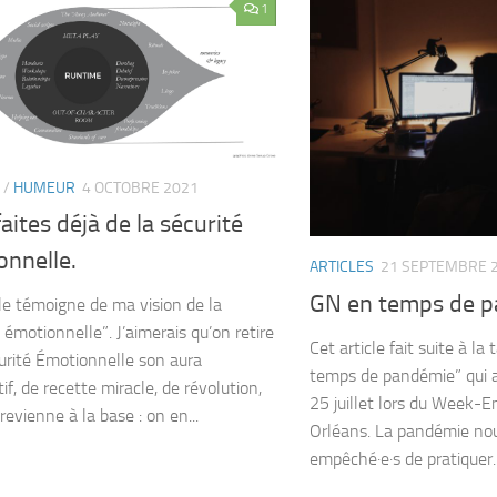
1
/
HUMEUR
4 OCTOBRE 2021
aites déjà de la sécurité
onnelle.
ARTICLES
21 SEPTEMBRE 
GN en temps de 
cle témoigne de ma vision de la
 émotionnelle”. J’aimerais qu’on retire
Cet article fait suite à l
urité Émotionnelle son aura
temps de pandémie” qui a
if, de recette miracle, de révolution,
25 juillet lors du Week-E
revienne à la base : on en...
Orléans. La pandémie nou
empêché·e·s de pratiquer..