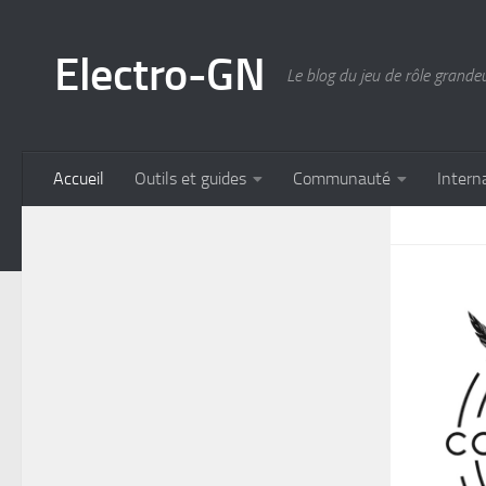
Skip to content
Electro-GN
Le blog du jeu de rôle grande
Accueil
Outils et guides
Communauté
Intern