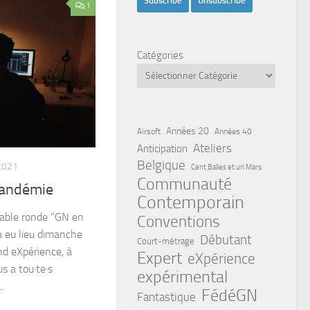
1
Catégories
Années 20
Airsoft
Années 40
Ateliers
Anticipation
Belgique
2021
Cent Balles et un Mars
Communauté
pandémie
Contemporain
a table ronde “GN en
Conventions
 eu lieu dimanche
Débutant
Court-métrage
nd eXpérience, à
Expert
eXpérience
s a tou·te·s
expérimental
.
FédéGN
Fantastique