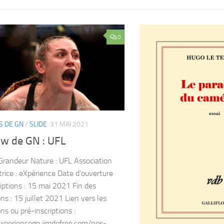
0
S DE GN
/
SLIDE
31 MAI 2021
ew de GN : UFL
 Grandeur Nature : UFL Association
trice : eXpérience Date d’ouverture
riptions : 15 mai 2021 Fin des
ons : 15 juillet 2021 Lien vers les
ons ou pré-inscriptions :
experiencegn.jimdofree.com/nos-