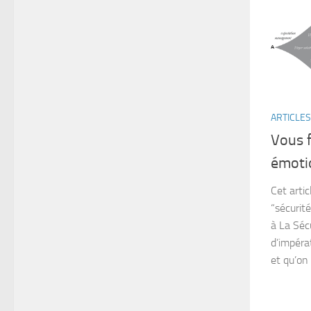
ARTICLES
Vous f
émoti
Cet arti
“sécurité
à La Séc
d’impérat
et qu’on 