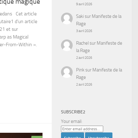
tique magique
9 avril 2026
edans Cet article
Saki
sur
Manifeste de la
utaire1 d’un article
Rage
21 et sur
3 avril 2026
Larp as Magical
Rachel
sur
Manifeste de
wer-From-Within ».
la Rage
2 avril 2026
Pink
sur
Manifeste de la
Rage
2 avril 2026
SUBSCRIBE2
Your email: