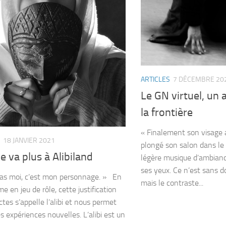
ARTICLES
7 DÉCEMBRE 20
Le GN virtuel, un 
la frontière
« Finalement son visage a
18 JANVIER 2021
plongé son salon dans le 
e va plus à Alibiland
légère musique d’ambianc
ses yeux. Ce n’est sans 
pas moi, c’est mon personnage. » En
mais le contraste...
 en jeu de rôle, cette justification
tes s’appelle l’alibi et nous permet
s expériences nouvelles. L’alibi est un