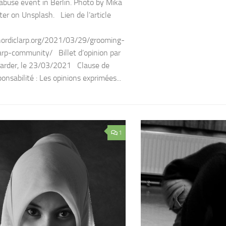
abuse event in Berlin. Photo by Mika
er on Unsplash. Lien de l’article
nordiclarp.org/2021/03/29/grooming-
arp-community/ Billet d’opinion par
arder, le 23/03/2021 Clause de
onsabilité : Les opinions exprimées...
1