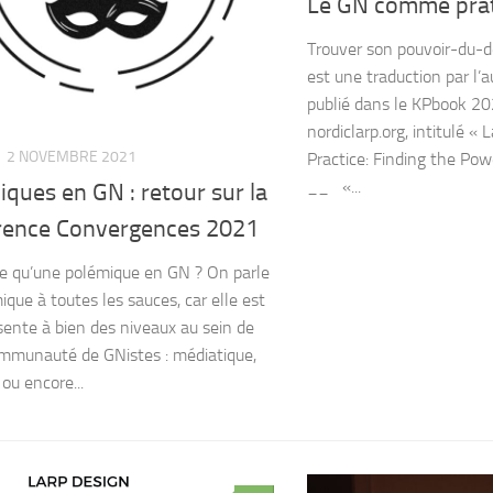
Le GN comme pra
Trouver son pouvoir-du-d
est une traduction par l’a
publié dans le KPbook 20
nordiclarp.org, intitulé « 
2 NOVEMBRE 2021
Practice: Finding the Po
__ «...
ques en GN : retour sur la
rence Convergences 2021
e qu’une polémique en GN ? On parle
ique à toutes les sauces, car elle est
ente à bien des niveaux au sein de
mmunauté de GNistes : médiatique,
 ou encore...