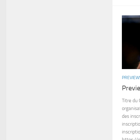
PREVIEW
Previ
Titre du
organisa
des insc
inscripti
inscripti
https://