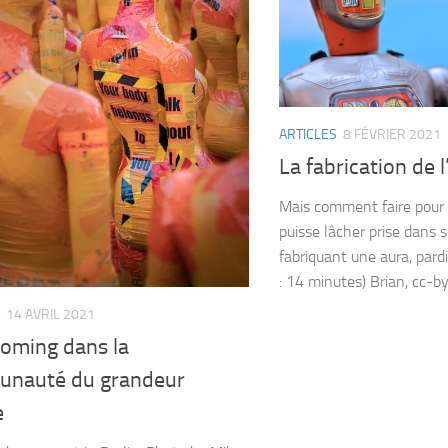
ARTICLES
8 FÉVRIER 2021
La fabrication de l
Mais comment faire pour 
puisse lâcher prise dans s
fabriquant une aura, pard
: 14 minutes) Brian, cc-by,
14 AVRIL 2021
ooming dans la
nauté du grandeur
e