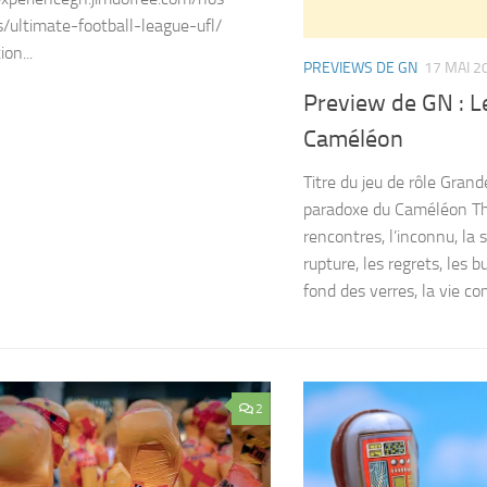
s/ultimate-football-league-ufl/
ion...
PREVIEWS DE GN
17 MAI 2
Preview de GN : L
Caméléon
Titre du jeu de rôle Grand
paradoxe du Caméléon Th
rencontres, l’inconnu, la 
rupture, les regrets, les b
fond des verres, la vie co
2