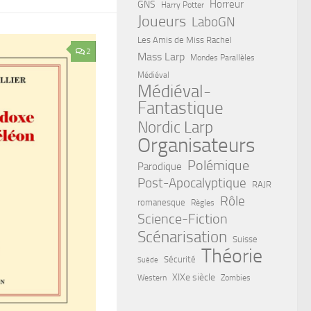
Horreur
GNS
Harry Potter
Joueurs
LaboGN
Les Amis de Miss Rachel
2
Mass Larp
Mondes Parallèles
Médiéval
Médiéval-
Fantastique
Nordic Larp
Organisateurs
Polémique
Parodique
Post-Apocalyptique
RAJR
Rôle
romanesque
Règles
Science-Fiction
Scénarisation
Suisse
Théorie
Sécurité
Suède
XIXe siècle
Western
Zombies