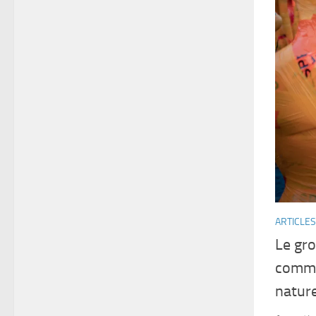
ARTICLES
Le gr
commu
natur