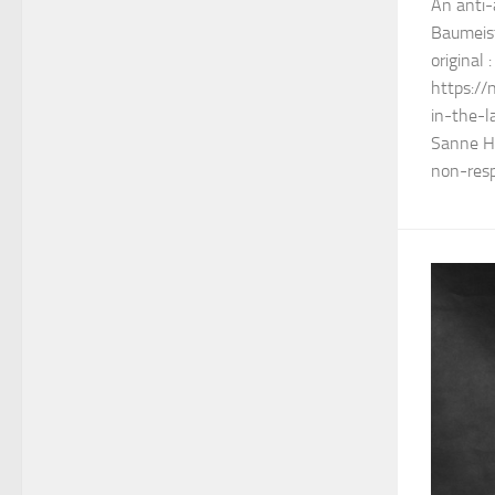
An anti-
Baumeist
original :
https://
in-the-l
Sanne H
non-resp