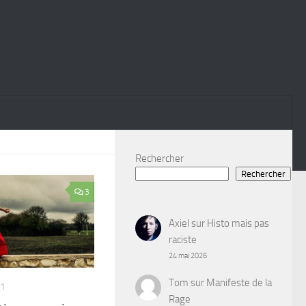
Rechercher
Rechercher
3
Axiel
sur
Histo mais pas
raciste
24 mai 2026
Tom
sur
Manifeste de la
21
Rage