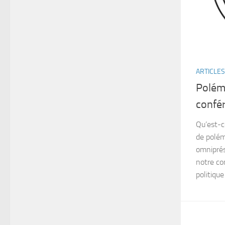
ARTICLES
Polémi
confé
Qu’est-c
de polém
omniprés
notre co
politique