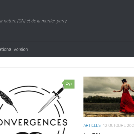
ur nature (GN) et de la murder-party
ational version
1
ARTICLES
12 OCTOBRE 20