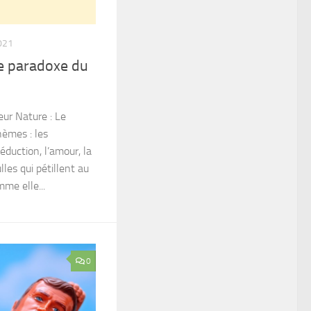
021
e paradoxe du
eur Nature : Le
èmes : les
séduction, l’amour, la
ulles qui pétillent au
mme elle...
0