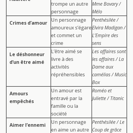
trompe un autre
Mme Bovary /
personnage
Mélo
Un personnage
Penthésilée /
Crimes d’amour
amoureux s’égare
Elvira Madigan /
et commet un
L’Empire des
crime
sens
L’être aimé se
Les affaires sont
Le déshonneur
livre à des
les affaires / La
d’un être aimé
activités
Dame aux
répréhensibles
camélias / Music
Box
Un amour est
Roméo et
Amours
entravé par la
Juliette / Titanic
empêchés
famille ou la
société
Un personnage
Penthésilée / Le
Aimer l’ennemi
en aime un autre
Coup de grâce