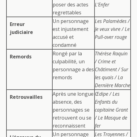
poser des actes
L’Enfer
regrettables
Un personnage
Les Palamèdes /
Erreur
est injustement
Je veux vivre / Le
judiciaire
accusé et
Pull-over rouge
condamné
Rongé par la
Thérèse Raquin
Remords
culpabilité, un
/ Crime et
personnage a des
Châtiment / Sur
remords
les quais / La
Dernière Marche
Après une longue
Œdipe / Les
Retrouvailles
absence, des
Enfants du
personnages se
capitaine Grant
retrouvent ou se
/ Le Masque de
reconnaissent
fer
Un personnage
Les Troyennes /