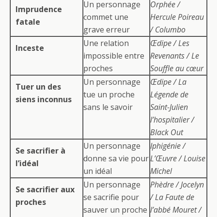
Un personnage
Orphée /
Imprudence
commet une
Hercule Poireau
fatale
grave erreur
/ Columbo
Une relation
Œdipe / Les
Inceste
impossible entre
Revenants / Le
proches
Souffle au cœur
Un personnage
Œdipe / La
Tuer un des
tue un proche
Légende de
siens inconnus
sans le savoir
Saint-Julien
l’hospitalier /
Black Out
Un personnage
Iphigénie /
Se sacrifier à
donne sa vie pour
L’Œuvre / Louise
l’idéal
un idéal
Michel
Un personnage
Phèdre / Jocelyn
Se sacrifier aux
se sacrifie pour
/ La Faute de
proches
sauver un proche
l’abbé Mouret /