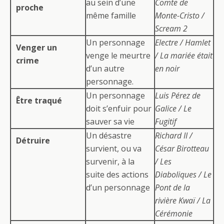
au sein d’une
Comte de
proche
même famille
Monte-Cristo /
Scream 2
Un personnage
Electre / Hamlet
Venger un
venge le meurtre
/ La mariée était
crime
d’un autre
en noir
personnage.
Un personnage
Luis Pérez de
Être traqué
doit s’enfuir pour
Galice / Le
sauver sa vie
Fugitif
Un désastre
Richard II /
Détruire
survient, ou va
César Birotteau
survenir, à la
/ Les
suite des actions
Diaboliques / Le
d’un personnage
Pont de la
rivière Kwaï / La
Cérémonie