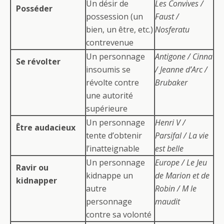
Un désir de
Les Convives /
Posséder
possession (un
Faust /
bien, un être, etc.)
Nosferatu
contrevenue
Un personnage
Antigone / Cinna
Se révolter
insoumis se
/ Jeanne d’Arc /
révolte contre
Brubaker
une autorité
supérieure
Un personnage
Henri V /
Être audacieux
tente d’obtenir
Parsifal / La vie
l’inatteignable
est belle
Un personnage
Europe / Le Jeu
Ravir ou
kidnappe un
de Marion et de
kidnapper
autre
Robin / M le
personnage
maudit
contre sa volonté