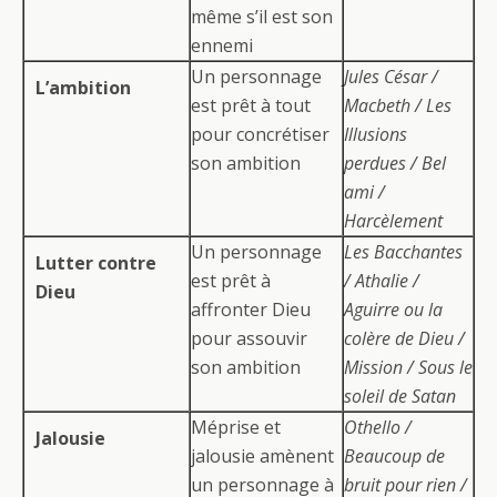
même s’il est son
ennemi
Un personnage
Jules César /
L’ambition
est prêt à tout
Macbeth / Les
pour concrétiser
Illusions
son ambition
perdues / Bel
ami /
Harcèlement
Un personnage
Les Bacchantes
Lutter contre
est prêt à
/ Athalie /
Dieu
affronter Dieu
Aguirre ou la
pour assouvir
colère de Dieu /
son ambition
Mission / Sous le
soleil de Satan
Méprise et
Othello /
Jalousie
jalousie amènent
Beaucoup de
un personnage à
bruit pour rien /