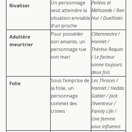
Un personnage
Pelléas et
Rivaliser
veut atteindre la
Mélisande / Ben
situation enviable
Hur / Duellistes
d’un proche
Pour posséder
Clitemnestre /
Adultère
son amante, un
Hamlet /
meurtrier
personnage tue
Thérèse Raquin
son mari
/ Le facteur
sonne toujours
deux fois
Sous l’emprise de
Les Thraces /
Folie
la folie, un
Hamlet / Hedda
personnage
Gabler / Jack
commet des
l’éventreur /
crimes
Family Life /
Une femme
sous influence