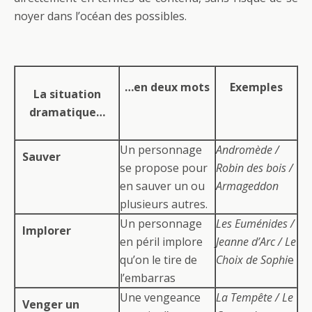
noyer dans l’océan des possibles.
…en deux mots
Exemples
La situation
dramatique…
Un personnage
Andromède /
Sauver
se propose pour
Robin des bois /
en sauver un ou
Armageddon
plusieurs autres.
Un personnage
Les Euménides /
Implorer
en péril implore
Jeanne d’Arc / Le
qu’on le tire de
Choix de Sophi
e
l’embarras
Une vengeance
La Tempête / Le
Venger un