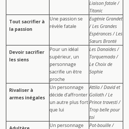
Liaison fatale /
Titanic
Une passion se
Eugénie Grandet
Tout sacrifier à
révèle fatale
/ Les Grandes
la passion
Espérances / Les
Sœurs Brontë
Pour un idéal
Les Danaïdes /
Devoir sacrifier
supérieur, un
Torquemada /
les siens
personnage
Le Choix de
sacrifie un être
Sophie
proche
Un personnage
Attila / David et
Rivaliser à
décide d’affronter
Goliath / Le
armes inégales
un autre plus fort
Prince travesti /
que lui
Trop belle pour
toi
Un personnage
Pot-bouille /
Adultère