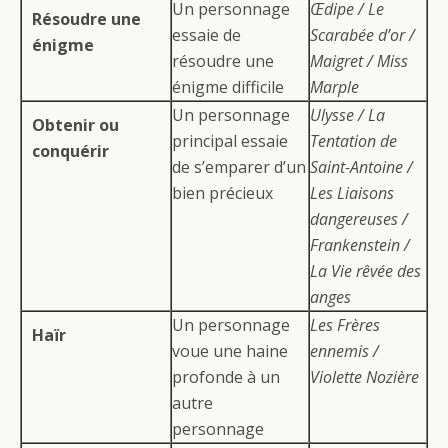
Un personnage
Œdipe / Le
Résoudre une
essaie de
Scarabée d’or /
énigme
résoudre une
Maigret / Miss
énigme difficile
Marple
Un personnage
Ulysse / La
Obtenir ou
principal essaie
Tentation de
conquérir
de s’emparer d’un
Saint-Antoine /
bien précieux
Les Liaisons
dangereuses /
Frankenstein /
La Vie rêvée des
anges
Un personnage
Les Frères
Haïr
voue une haine
ennemis /
profonde à un
Violette Nozière
autre
personnage