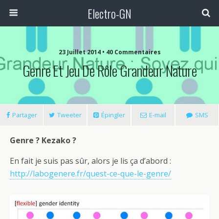
Electro-GN
23 Juillet 2014 • 40 Commentaires
Genre Et Jeu De Rôle Grandeur Nature
Partager
Tweeter
Épingler
E-mail
SMS
Genre ? Kezako ?
En fait je suis pas sûr, alors je lis ça d’abord :
http://labogenere.fr/quest-ce-que-le-genre/