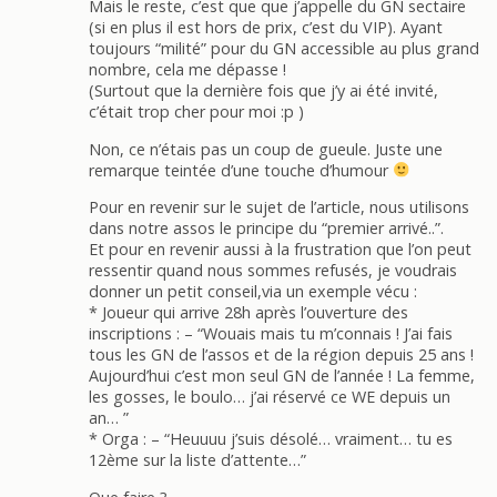
Mais le reste, c’est que que j’appelle du GN sectaire
(si en plus il est hors de prix, c’est du VIP). Ayant
toujours “milité” pour du GN accessible au plus grand
nombre, cela me dépasse !
(Surtout que la dernière fois que j’y ai été invité,
c’était trop cher pour moi :p )
Non, ce n’étais pas un coup de gueule. Juste une
remarque teintée d’une touche d’humour
Pour en revenir sur le sujet de l’article, nous utilisons
dans notre assos le principe du “premier arrivé..”.
Et pour en revenir aussi à la frustration que l’on peut
ressentir quand nous sommes refusés, je voudrais
donner un petit conseil,via un exemple vécu :
* Joueur qui arrive 28h après l’ouverture des
inscriptions : – “Wouais mais tu m’connais ! J’ai fais
tous les GN de l’assos et de la région depuis 25 ans !
Aujourd’hui c’est mon seul GN de l’année ! La femme,
les gosses, le boulo… j’ai réservé ce WE depuis un
an… ”
* Orga : – “Heuuuu j’suis désolé… vraiment… tu es
12ème sur la liste d’attente…”