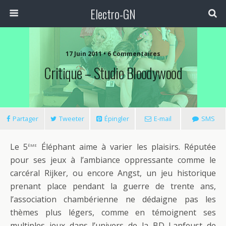
Electro-GN
17 Juin 2011 • 6 Commentaires
Critique – Studio Bloodywood
Partager
Tweeter
Épingler
E-mail
SMS
ème
Le 5
Éléphant aime à varier les plaisirs. Réputée
pour ses jeux à l’ambiance oppressante comme le
carcéral Rijker, ou encore Angst, un jeu historique
prenant place pendant la guerre de trente ans,
l’association chambérienne ne dédaigne pas les
thèmes plus légers, comme en témoignent ses
multiples jeux dans l’univers de la BD Lanfeust de