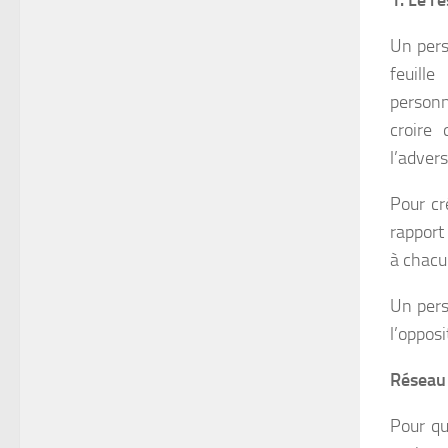
1. Le r
Un pers
feuille
personn
croire 
l’advers
Pour cr
rapport
à chacu
Un pers
l’opposi
Réseau 
Pour qu