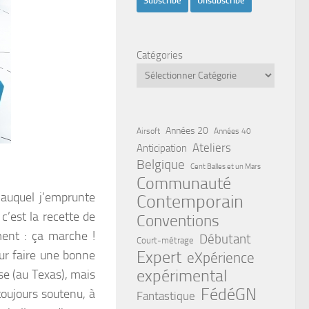
Catégories
Années 20
Airsoft
Années 40
Ateliers
Anticipation
Belgique
Cent Balles et un Mars
Communauté
auquel j’emprunte
Contemporain
c’est la recette de
Conventions
ment : ça marche !
Débutant
Court-métrage
our faire une bonne
Expert
eXpérience
expérimental
se (au Texas), mais
FédéGN
toujours soutenu, à
Fantastique