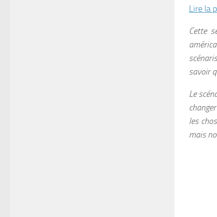
Lire la 
Cette sé
américa
scénaris
savoir q
Le scéna
changer 
les chos
mais non