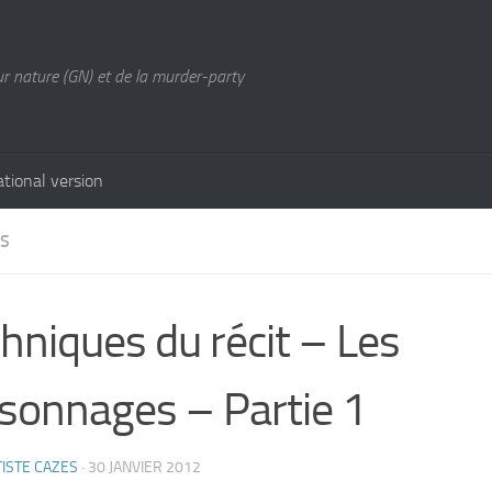
ur nature (GN) et de la murder-party
ational version
ES
hniques du récit – Les
sonnages – Partie 1
ISTE CAZES
·
30 JANVIER 2012