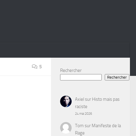
5
Rechercher
Rechercher
Axiel
sur
Histo mais pas
raciste
24 mai 2026
Tom
sur
Manifeste de la
Rage