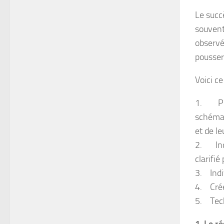
Le succè
souvent
observé
pousser
Voici ce
1. Pren
schéma 
et de le
2. Indi
clarifié 
3. Indiv
4. Créer
5. Tech