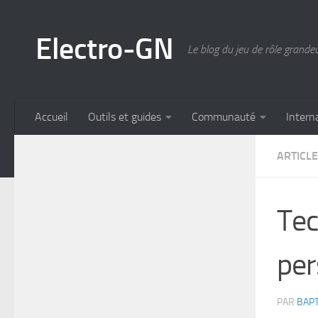
Skip to content
Electro-GN
Le blog du jeu de rôle grande
Accueil
Outils et guides
Communauté
Intern
ARTICL
Tec
per
PAR
BAPT