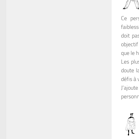
Ce per
faibless
doit pa
objectif
que le h
Les plu
doute la
défis à 
J’ajout
personn