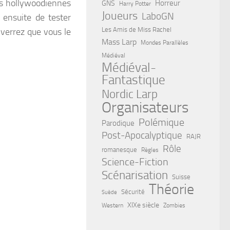
es hollywoodiennes
Horreur
GNS
Harry Potter
Joueurs
LaboGN
ensuite de tester
Les Amis de Miss Rachel
s verrez que vous le
Mass Larp
Mondes Parallèles
Médiéval
Médiéval-
Fantastique
Nordic Larp
Organisateurs
Polémique
Parodique
Post-Apocalyptique
RAJR
Rôle
romanesque
Règles
Science-Fiction
Scénarisation
Suisse
Théorie
Sécurité
Suède
XIXe siècle
Western
Zombies