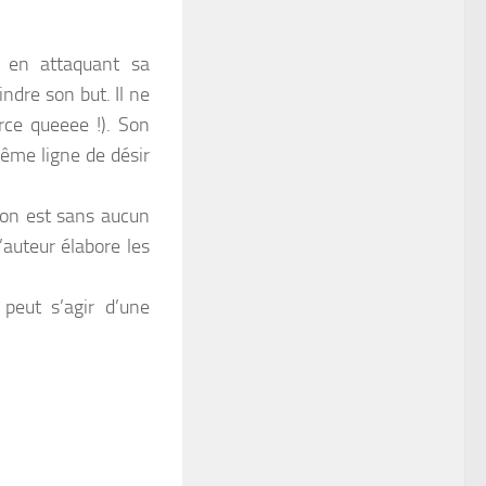
f en attaquant sa
indre son but. Il ne
rce queeee !). Son
 même ligne de désir
tion est sans aucun
l’auteur élabore les
 peut s’agir d’une