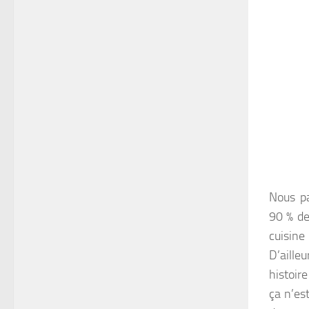
Nous pa
90 % de
cuisine
D’aille
histoir
ça n’es