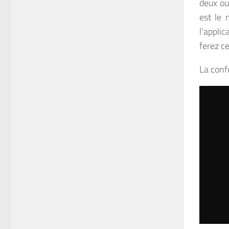
deux ou
est le 
l’applic
ferez c
La conf