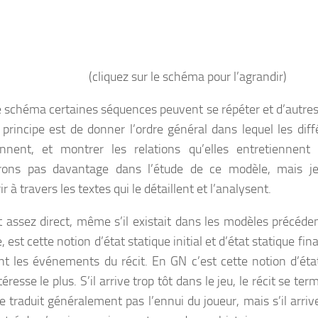
(cliquez sur le schéma pour l’agrandir)
 schéma certaines séquences peuvent se répéter et d’autres 
 principe est de donner l’ordre général dans lequel les dif
ennent, et montrer les relations qu’elles entretiennent
erons pas davantage dans l’étude de ce modèle, mais je
r à travers les textes qui le détaillent et l’analysent.
t assez direct, même s’il existait dans les modèles précéde
e, est cette notion d’état statique initial et d’état statique fin
nt les événements du récit. En GN c’est cette notion d’état
éresse le plus. S’il arrive trop tôt dans le jeu, le récit se ter
 traduit généralement pas l’ennui du joueur, mais s’il arrive