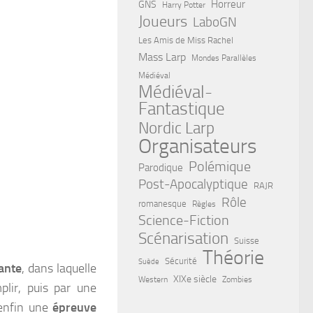
Horreur
GNS
Harry Potter
Joueurs
LaboGN
Les Amis de Miss Rachel
Mass Larp
Mondes Parallèles
Médiéval
Médiéval-
Fantastique
Nordic Larp
Organisateurs
Polémique
Parodique
Post-Apocalyptique
RAJR
Rôle
romanesque
Règles
Science-Fiction
Scénarisation
Suisse
Théorie
Sécurité
Suède
ante
, dans laquelle
XIXe siècle
Western
Zombies
plir, puis par une
 enfin une
épreuve