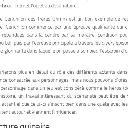
nte
où il remet l’objet au destinataire.
e Cendrillon des frères Grimm est un bon exemple de récit
re. Cendrillon commence par une épreuve qualifiante qui co
es répandues dans la cendre par sa marâtre, condition pour
u bal, puis par l’épreuve principale à travers les divers épiso
e glorifiante dans laquelle on passe à son pied l’escarpin d’or
rlerons plus en détail du rôle des différents actants dans 
nce consacrée aux personnages, mais nous pouvons d’ores e
personnage dans un jeu est considéré comme le héros (do
histoire, un travail intéressant du scénariste peut être de 
actantiel que celui-ci s’inscrit bien dans une quête avec les
itent autour et viennent l’influencer.
cture quinaire