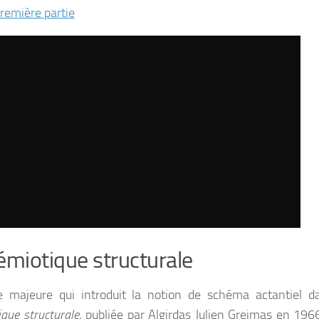
première partie
émiotique structurale
 majeure qui introduit la notion de schéma actantiel da
que structurale
, publiée par Algirdas Julien Greimas en 196