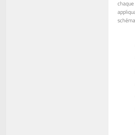
chaque 
appliqu
schéma 