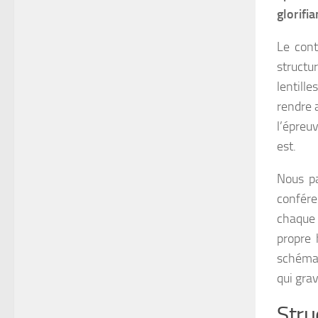
glorifia
Le cont
structu
lentill
rendre a
l’épreuv
est.
Nous pa
confére
chaque 
propre 
schéma 
qui grav
Stru