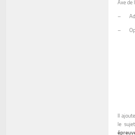
Axe de l
– Adjuv
– Oppo
Il ajou
le suje
épreuve