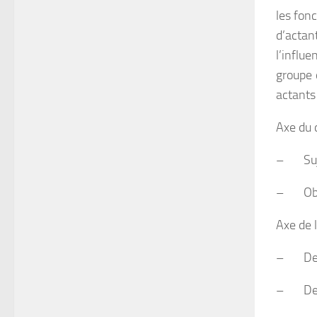
les fon
d’actan
l’influ
groupe 
actants 
Axe du d
– Suje
– Obje
Axe de 
– Desti
– Desti