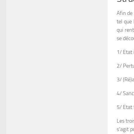
Afin de
tel que
qui ren
se déco
1/ Etat 
2/ Pert
3/ (Ré)
4/ Sanc
5/ Etat 
Les troi
s’agit 