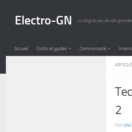
Skip to content
Electro-GN
Le blog du jeu de rôle grande
Accueil
Outils et guides
Communauté
Intern
ARTICL
Tec
2
PAR
VIN