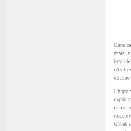
Dans ce
mais le
intervi
n’entr
découvri
L’appor
explicit
déroule
nous int
GN et se