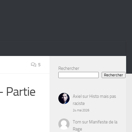
5
Rechercher
Rechercher
– Partie
Axiel
sur
Histo mais pas
raciste
24 mai 2026
Tom
sur
Manifeste de la
Rage