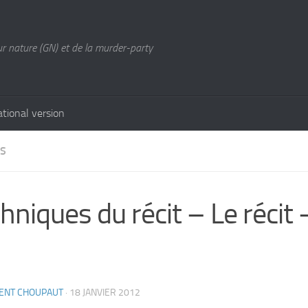
ur nature (GN) et de la murder-party
ational version
ES
hniques du récit – Le récit 
CENT CHOUPAUT
·
18 JANVIER 2012