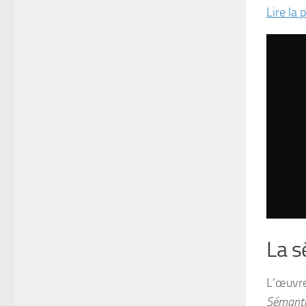
Lire la 
La s
L’œuvre
Sémanti