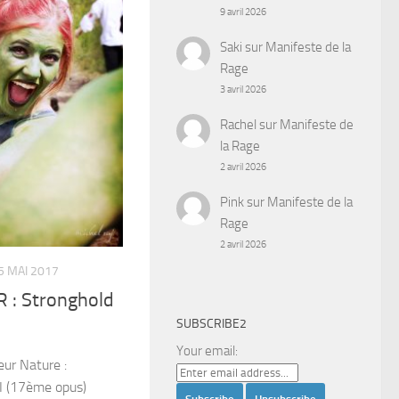
9 avril 2026
Saki
sur
Manifeste de la
Rage
3 avril 2026
Rachel
sur
Manifeste de
la Rage
2 avril 2026
Pink
sur
Manifeste de la
Rage
2 avril 2026
5 MAI 2017
 : Stronghold
SUBSCRIBE2
Your email:
eur Nature :
I (17ème opus)