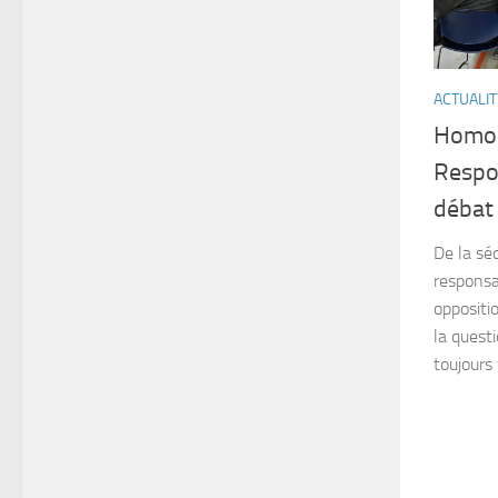
ACTUALIT
Homol
Respon
débat
De la sé
responsa
oppositi
la questi
toujours 