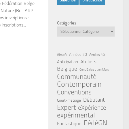
 : Fédération Belge
r Nature (Be LARP
s inscriptions :
Catégories
nscriptions...
Années 20
Airsoft
Années 40
Ateliers
Anticipation
Belgique
Cent Balles et un Mars
Communauté
Contemporain
Conventions
Débutant
Court-métrage
Expert
eXpérience
expérimental
FédéGN
Fantastique