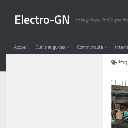
Skip to content
Electro-GN
Le blog du jeu de rôle grande
Accueil
Outils et guides
Communauté
Intern
ÉTIQ