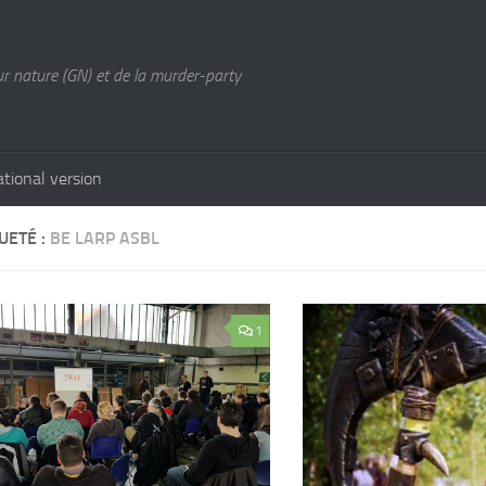
ur nature (GN) et de la murder-party
ational version
UETÉ :
BE LARP ASBL
1