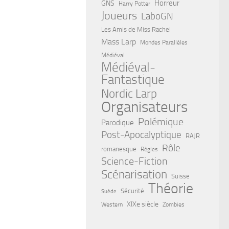
Horreur
GNS
Harry Potter
Joueurs
LaboGN
Les Amis de Miss Rachel
Mass Larp
Mondes Parallèles
Médiéval
Médiéval-
Fantastique
Nordic Larp
Organisateurs
Polémique
Parodique
Post-Apocalyptique
RAJR
Rôle
romanesque
Règles
Science-Fiction
Scénarisation
Suisse
Théorie
Sécurité
Suède
XIXe siècle
Western
Zombies