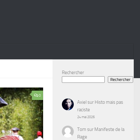
Rechercher
Rechercher
0
Axiel
sur
Histo mais pas
raciste
24 mai 2026
Tom
sur
Manifeste de la
Rage