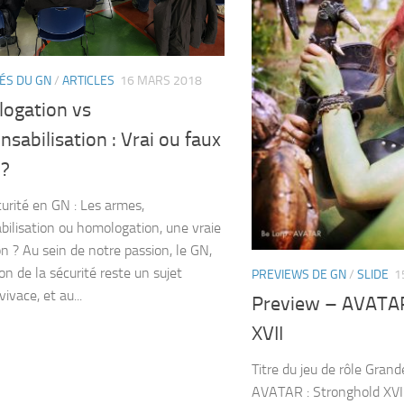
ÉS DU GN
/
ARTICLES
16 MARS 2018
ogation vs
sabilisation : Vrai ou faux
 ?
curité en GN : Les armes,
bilisation ou homologation, une vraie
on ? Au sein de notre passion, le GN,
on de la sécurité reste un sujet
PREVIEWS DE GN
/
SLIDE
1
vivace, et au...
Preview – AVATAR
XVII
Titre du jeu de rôle Grand
AVATAR : Stronghold XVI