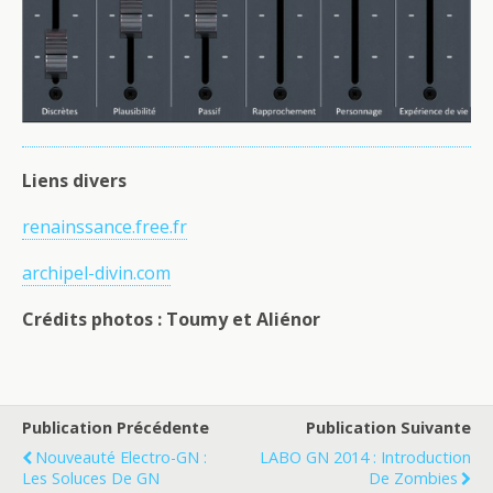
Liens divers
renainssance.free.fr
archipel-divin.com
Crédits photos : Toumy et Aliénor
Publication Précédente
Publication Suivante
Nouveauté Electro-GN :
LABO GN 2014 : Introduction
Les Soluces De GN
De Zombies