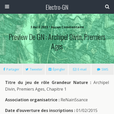
Electro-GN
3 Avril 2015 • Aucun Commentaire
Preview De GN : Archipel Divin, Premiers
Ages
Partager
Tweeter
Épingler
E-mail
SMS
Titre du jeu de rôle Grandeur Nature :
Archipel
Divin, Premiers Ages, Chapitre 1
Association organisatrice :
ReNainSsance
Date d’ouverture des inscriptions :
01/02/2015