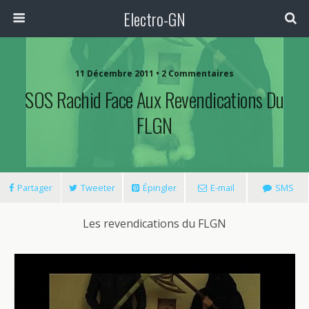
Electro-GN
11 Décembre 2011 • 2 Commentaires
SOS Rachid Face Aux Revendications Du
FLGN
Partager
Tweeter
Épingler
E-mail
SMS
Les revendications du FLGN