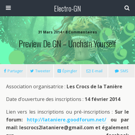
Electro-GN
31 Mars 2014 • 8 Commentaires
Preview De GN – Unchain Yourself
Partager
Tweeter
Épingler
E-mail
SMS
Association organisatrice :
Les Crocs de la Tanière
Date d’ouverture des inscriptions :
14 février 2014
Lien vers les inscriptions ou pré-inscriptions :
Sur le
forum:
http://lataniere.goodforum.net/
ou par
mail: lescrocs2lataniere@gmail.com et également