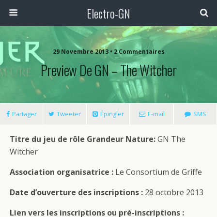
Electro-GN
29 Novembre 2013 • 2 Commentaires
Preview De GN – The Witcher
Partager
Tweeter
Épingler
E-mail
SMS
Titre du jeu de rôle Grandeur Nature:
GN The
Witcher
Association organisatrice :
Le Consortium de Griffe
Date d’ouverture des inscriptions :
28 octobre 2013
Lien vers les inscriptions ou pré-inscriptions :