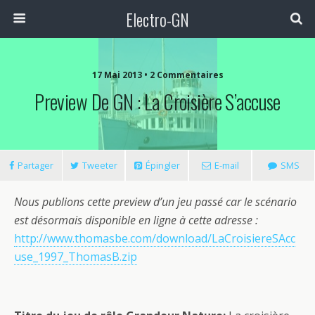
Electro-GN
17 Mai 2013 • 2 Commentaires
Preview De GN : La Croisière S’accuse
Partager
Tweeter
Épingler
E-mail
SMS
Nous publions cette preview d’un jeu passé car le scénario
est désormais disponible en ligne à cette adresse :
http://www.thomasbe.com/download/LaCroisiereSAcc
use_1997_ThomasB.zip