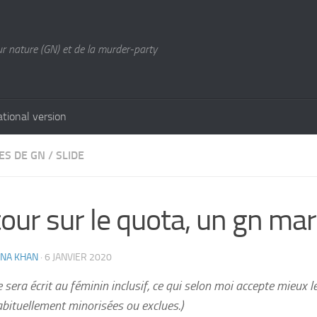
ur nature (GN) et de la murder-party
ational version
ES DE GN
/
SLIDE
our sur le quota, un gn ma
UNA KHAN
·
6 JANVIER 2020
e sera écrit au féminin inclusif, ce qui selon moi accepte mieux l
bituellement minorisées ou exclues.)