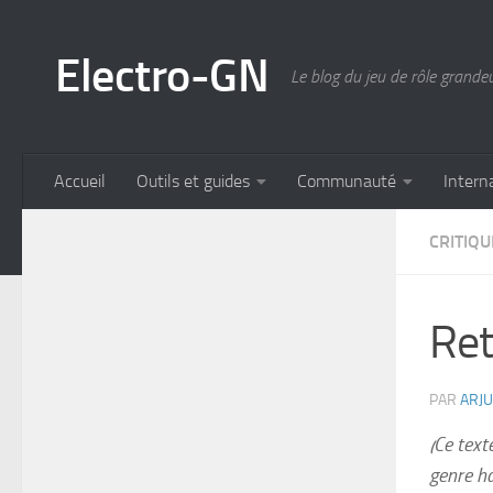
Skip to content
Electro-GN
Le blog du jeu de rôle grande
Accueil
Outils et guides
Communauté
Intern
CRITIQU
Ret
PAR
ARJ
(Ce text
genre ha