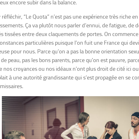
peux encore subir dans la balance.
y réfléchir, “Le Quota” n’est pas une expérience très riche 
ssements. Ça va plutôt nous parler d’ennui, de fatigue, de
és tissées entre deux claquements de portes. On commence 
constances particulières puisque l’on fuit une France qui de
use pour nous. Parce qu’on a pas la bonne orientation sexue
 de peau, pas les bons parents, parce qu’on est pauvre, par
e nos croyances ou nos idéaux n’ont plus droit de cité ici ou
plait à une autorité grandissante qui s’est propagée en se co
missaires.