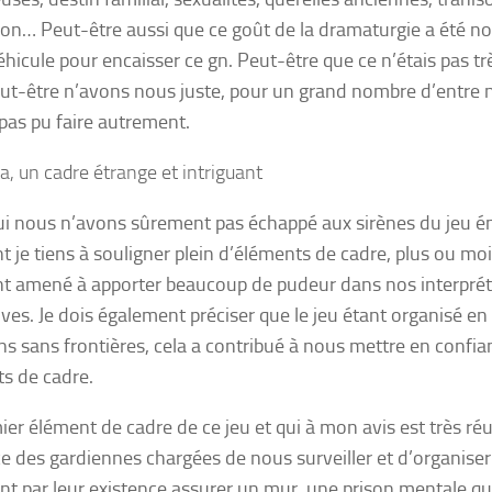
ion… Peut-être aussi que ce goût de la dramaturgie a été no
éhicule pour encaisser ce gn. Peut-être que ce n’étais pas trè
ut-être n’avons nous juste, pour un grand nombre d’entre n
 pas pu faire autrement.
a, un cadre étrange et intriguant
ui nous n’avons sûrement pas échappé aux sirènes du jeu é
t je tiens à souligner plein d’éléments de cadre, plus ou moi
t amené à apporter beaucoup de pudeur dans nos interprét
ives. Je dois également préciser que le jeu étant organisé en
s sans frontières, cela a contribué à nous mettre en confia
s de cadre.
er élément de cadre de ce jeu et qui à mon avis est très réus
e des gardiennes chargées de nous surveiller et d’organiser
ont par leur existence assurer un mur, une prison mentale qu