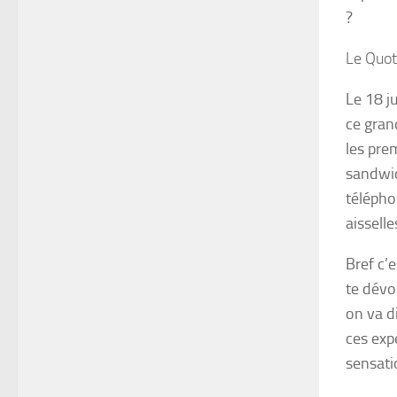
?
Le Quot
Le 18 j
ce gran
les pre
sandwic
télépho
aissell
Bref c’
te dévo
on va d
ces expé
sensati