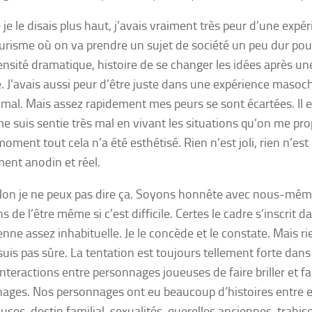
 je
le disais plus haut,
j’avais vraiment très peur d’une expé
ourisme où on va prendre un sujet de société un peu dur pour
ensité dramatique, histoire de se changer les idées après u
. J’avais aussi peur d’être juste dans une expérience masoch
e mal. Mais assez rapidement mes peurs se sont écartées. Il 
me suis sentie très mal en vivant les situations qu’on me pro
ment tout cela n’a été esthétisé. Rien n’est joli, rien n’est
ment anodin et réel.
n je ne peux pas dire ça. Soyons honnête avec nous-même
 de l’être même si c’est difficile. Certes le cadre s’inscrit 
nne assez inhabituelle. Je le concède et le constate. Mais ri
 suis pas sûre. La tentation est toujours tellement forte dan
interactions entre personnages joueuses de faire briller et fa
ages. Nos personnages ont eu beaucoup d’histoires entre eu
ses, destin familial, sexualités, querelles anciennes, trahis