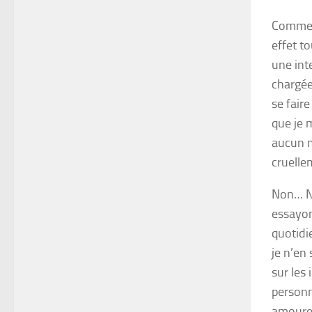
Comme
effet t
une int
chargée
se fair
que je 
aucun mo
cruelle
Non… No
essayons
quotidie
je n’en
sur les 
personn
amoureu