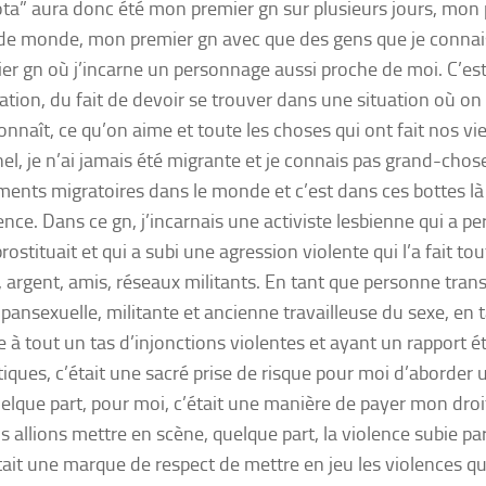
ta” aura donc été mon premier gn sur plusieurs jours, mon
de monde, mon premier gn avec que des gens que je connai
ier gn où j’incarne un personnage aussi proche de moi. C’est
ation, du fait de devoir se trouver dans une situation où on 
nnaît, ce qu’on aime et toute les choses qui ont fait nos vies
el, je n’ai jamais été migrante et je connais pas grand-chos
nts migratoires dans le monde et c’est dans ces bottes là 
ence. Dans ce gn, j’incarnais une activiste lesbienne qui a pe
prostituait et qui a subi une agression violente qui l’a fait tout
 argent, amis, réseaux militants. En tant que personne tran
, pansexuelle, militante et ancienne travailleuse du sexe, en
 à tout un tas d’injonctions violentes et ayant un rapport é
iques, c’était une sacré prise de risque pour moi d’aborder 
elque part, pour moi, c’était une manière de payer mon droi
s allions mettre en scène, quelque part, la violence subie pa
tait une marque de respect de mettre en jeu les violences que