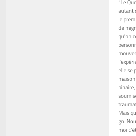
“Le Quo
autant 
le prem
de migr
qu’on co
personn
mouveme
l’expéri
elle se 
maison,
binaire
soumise
traumat
Mais qu
gn. Nou
moi c’é