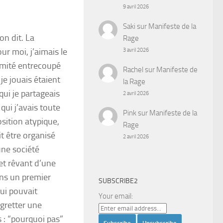
9 avril 2026
Saki
sur
Manifeste de la
on dit. La
Rage
r moi, j’aimais le
3 avril 2026
imité entrecoupé
Rachel
sur
Manifeste de
je jouais étaient
la Rage
qui je partageais
2 avril 2026
qui j’avais toute
Pink
sur
Manifeste de la
sition atypique,
Rage
it être organisé
2 avril 2026
une société
et rêvant d’une
ns un premier
SUBSCRIBE2
qui pouvait
Your email:
egretter une
s : “pourquoi pas”