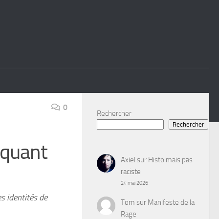
0
Rechercher
Rechercher
rquant
Axiel
sur
Histo mais pas
raciste
24 mai 2026
es identités de
Tom
sur
Manifeste de la
Rage