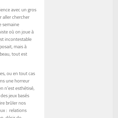
rience avec un gros
 aller chercher
ne semaine
iste où on joue à
est incontestable
posait, mais à
 beau, tout est
s, ou en tout cas
dans une horreur
en n’est esthétisé,
s des jeux basés
ire brûler nos
x : relations
on, désir de