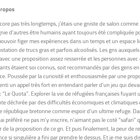
propos
encore pas très longtemps, j’étais une gniste de salon comme 
ie d’autres être humains ayant toujours été compliquée pou
 pouvoir figer mes expériences dans un temps et un espace l
station de trucs gras et parfois alcoolisés. Les gns auxquels 
 avec une proposition assez resserrée et les personnes avec 
tants étaient soi connus, soit recommandés par des gens en 
ce. Poussée par la curiosité et enthousiasmée par une propo
senti un appel très fort en entendant parler d’un jeu qui deva
 : “Le Quota”. Explorer la vie de réfugiées françaises fuyant 
nte déchirée par des difficultés économiques et climatiques 
e république bretonne comme espoir d’un ultime refuge. Da
ai préféré ne pas m’y inscrire, n’aimant pas le coté “safari” 
r de la proposition de ce gn. Et puis finalement, la peur de r
ce si singulière a fini par prendre le dessus. Et je me suis di