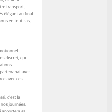
tre transport,
s élégant au final
ous en tout cas,
motionnel.
ns discret, qui
ations
 partenariat avec
nce avec ces
si, c’est la
 nos journées.
i apportera sa