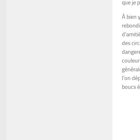
que je 
À bien 
rebondi
d’amiti
des cir
dangere
couleur
général
l’on dé
boucs é