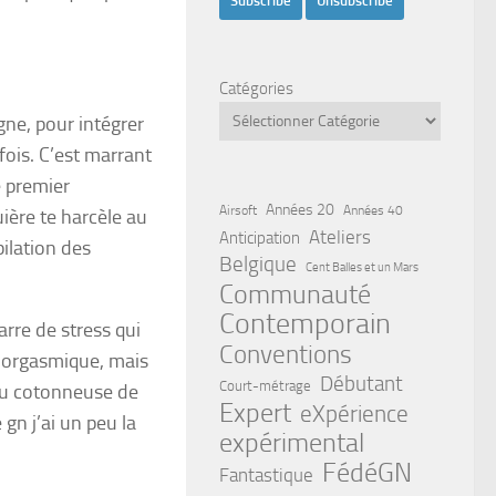
Catégories
gne, pour intégrer
fois. C’est marrant
e premier
Années 20
Airsoft
Années 40
uière te harcèle au
Ateliers
Anticipation
pilation des
Belgique
Cent Balles et un Mars
Communauté
Contemporain
arre de stress qui
Conventions
ou orgasmique, mais
Débutant
Court-métrage
peu cotonneuse de
Expert
eXpérience
 gn j’ai un peu la
expérimental
FédéGN
Fantastique