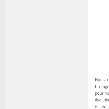
Nous fu
Bretagn
pour no
évalués 
de breta