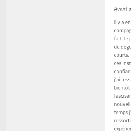
Avant 
Il y a 
compagn
fait de
de dégu
courts,
ces ins
confian
j’ai res
bientôt
fascisa
nouvell
temps j’
ressorti
expérien