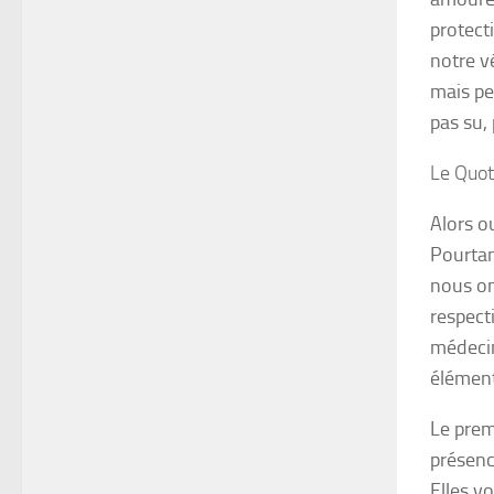
protect
notre v
mais pe
pas su,
Le Quot
Alors o
Pourtan
nous on
respect
médecin
élément
Le premi
présenc
Elles v