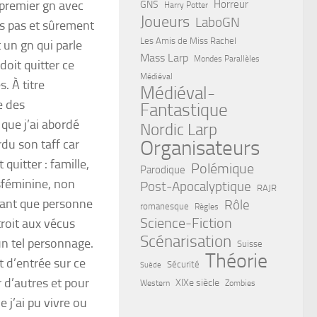
 premier gn avec
Horreur
GNS
Harry Potter
Joueurs
LaboGN
s pas et sûrement
Les Amis de Miss Rachel
 un gn qui parle
Mass Larp
Mondes Parallèles
doit quitter ce
Médiéval
. À titre
Médiéval-
e des
Fantastique
que j’ai abordé
Nordic Larp
Organisateurs
rdu son taff car
 quitter : famille,
Polémique
Parodique
sféminine, non
Post-Apocalyptique
RAJR
 tant que personne
Rôle
romanesque
Règles
Science-Fiction
troit aux vécus
Scénarisation
un tel personnage.
Suisse
Théorie
t d’entrée sur ce
Sécurité
Suède
r d’autres et pour
XIXe siècle
Western
Zombies
 j’ai pu vivre ou