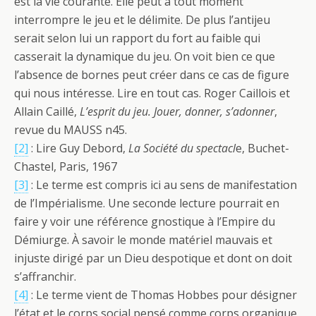
est la vie courante. Elle peut à tout moment
interrompre le jeu et le délimite. De plus l’antijeu
serait selon lui un rapport du fort au faible qui
casserait la dynamique du jeu. On voit bien ce que
l’absence de bornes peut créer dans ce cas de figure
qui nous intéresse. Lire en tout cas. Roger Caillois et
Allain Caillé,
L’esprit du jeu. Jouer, donner, s’adonner
,
revue du MAUSS n45.
[2]
: Lire Guy Debord,
La Société du spectacl
e, Buchet-
Chastel, Paris, 1967
[3]
: Le terme est compris ici au sens de manifestation
de l’Impérialisme. Une seconde lecture pourrait en
faire y voir une référence gnostique à l’Empire du
Démiurge. À savoir le monde matériel mauvais et
injuste dirigé par un Dieu despotique et dont on doit
s’affranchir.
[4]
: Le terme vient de Thomas Hobbes pour désigner
l’état et le corps social pensé comme corps organique,