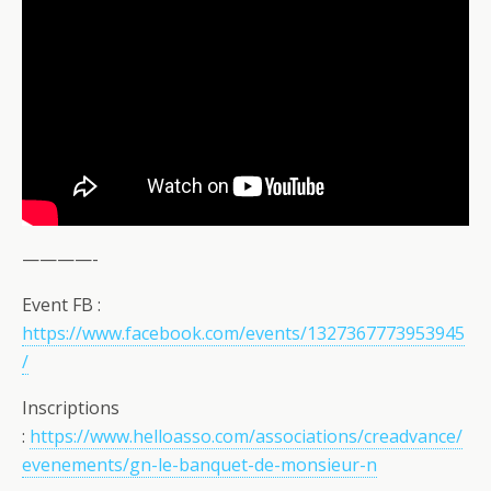
————-
Event FB :
https://www.facebook.com/events/1327367773953945
/
Inscriptions
:
https://www.helloasso.com/associations/creadvance/
evenements/gn-le-banquet-de-monsieur-n