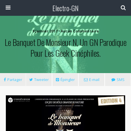
Electro-GN
9 Janvier 2017 • Aucun Commentaire
Le Banquet De Monsieur N, Un GN Parodique
Pour Les Geek Cinéphiles.
Partager
Tweeter
Épingler
E-mail
SMS