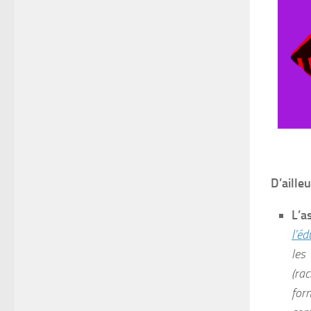
D’aille
L’a
l’é
les
(rac
for