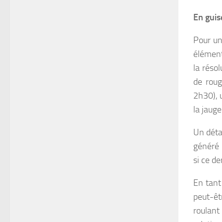
En guis
Pour un
élément
la réso
de roug
2h30), 
la jauge
Un détai
généré 
si ce de
En tant
peut-êt
roulant