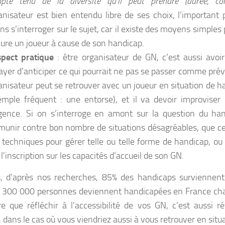
pte tenu de la diversité qu’il peut prendre (durée, com
anisateur est bien entendu libre de ses choix, l’important 
ns s’interroger sur le sujet, car il existe des moyens simples
lure un joueur à cause de son handicap.
spect pratique
: être organisateur de GN, c’est aussi avoir
ayer d’anticiper ce qui pourrait ne pas se passer comme pré
anisateur peut se retrouver avec un joueur en situation de h
emple fréquent : une entorse), et il va devoir improviser
rgence. Si on s’interroge en amont sur la question du ha
munir contre bon nombre de situations désagréables, que ce
 techniques pour gérer telle ou telle forme de handicap, 
 l’inscription sur les capacités d’accueil de son GN.
, d’après nos recherches, 85% des handicaps surviennent 
 300 000 personnes deviennent handicapées en France cha
re que réfléchir à l’accessibilité de vos GN, c’est aussi r
dans le cas où vous viendriez aussi à vous retrouver en situ