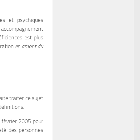
ives et psychiques
un accompagnement
éficiences est plus
aration
en amont du
ite traiter ce sujet
éfinitions.
 février 2005 pour
nneté des personnes