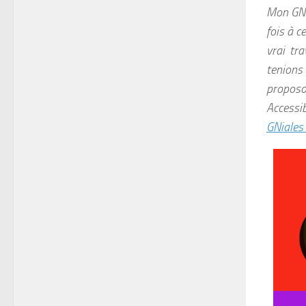
Mon GN 
fois à c
vrai tr
tenions 
proposo
Accessi
GNiales