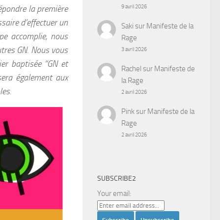
épondre la première
9 avril 2026
saire d’effectuer un
Saki
sur
Manifeste de la
ape accomplie, nous
Rage
autres GN. Nous vous
3 avril 2026
ier baptisée “GN et
Rachel
sur
Manifeste de
sera également aux
la Rage
les.
2 avril 2026
Pink
sur
Manifeste de la
Rage
2 avril 2026
SUBSCRIBE2
Your email: