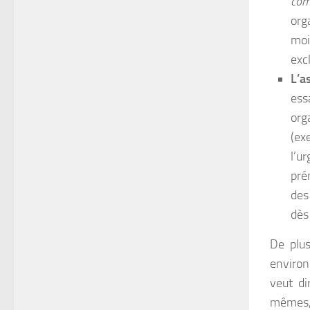
com
org
moi
exc
L’a
ess
org
(ex
l’u
pré
des
dès
De plus
environ
veut di
mêmes, 