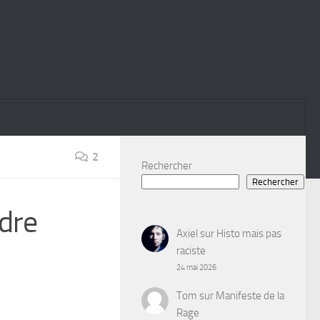
2
Rechercher
Rechercher
dre
Axiel
sur
Histo mais pas
raciste
24 mai 2026
Tom
sur
Manifeste de la
Rage