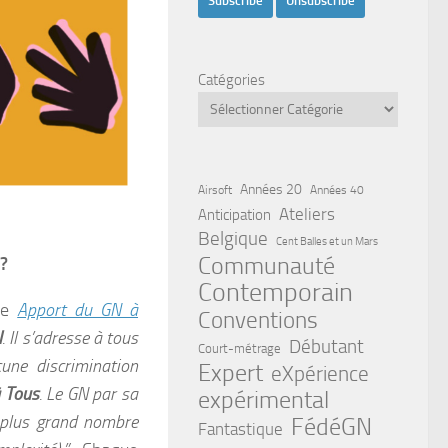
Catégories
Années 20
Airsoft
Années 40
Ateliers
Anticipation
Belgique
Cent Balles et un Mars
Communauté
 ?
Contemporain
lée
Apport du GN à
Conventions
l
. Il s’adresse à tous
Débutant
Court-métrage
cune discrimination
Expert
eXpérience
à Tous
. Le GN par sa
expérimental
u plus grand nombre
FédéGN
Fantastique