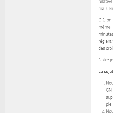
relativ
mais en
OK, on 
même, en
minutes
réglera
des cro
Notre je
Le suje
Nou
GN 
sup
ple
Nou