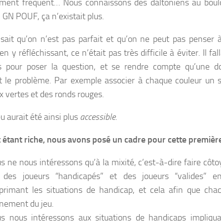
ement fréquent… Nous connaissons des daltoniens au boul
 GN POUF, ça n’existait plus.
sait qu’on n’est pas parfait et qu’on ne peut pas penser 
 y réfléchissant, ce n’était pas très difficile à éviter. Il fal
 pour poser la question, et se rendre compte qu’une dou
it le problème. Par exemple associer à chaque couleur un s
ix vertes et des ronds rouges.
u aurait été ainsi plus
accessible
.
t étant riche, nous avons posé un cadre pour cette premiè
s ne nous intéressons qu’à la mixité, c’est-à-dire faire cô
des joueurs “handicapés” et des joueurs “valides” en
primant les situations de handicap, et cela afin que chac
inement du jeu.
s nous intéressons aux situations de handicaps impliqua