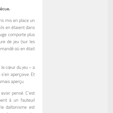
vécue.
ons mis en place un
ils en étaient dans
jauge comporte plus
re de jeu (sur les
emandé où en était
s le cœur du jeu – a
 s’en aperçoive. Et
jamais aperçu.
avoir pensé. C’est
ment à un fauteuil
 le daltonisme est