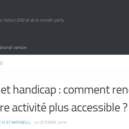
ur nature (GN) et de la murder-party
ational version
ES
et handicap : comment ren
re activité plus accessible ?
E H. ET MATHIEU L.
·
24 OCTOBRE 2016