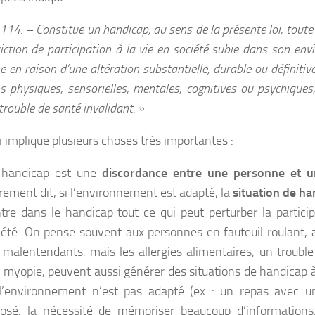
. 114. – Constitue un handicap, au sens de la présente loi, toute 
riction de participation à la vie en société subie dans son en
 en raison d’une altération substantielle, durable ou définitiv
ns physiques, sensorielles, mentales, cognitives ou psychiques
trouble de santé invalidant. »
i implique plusieurs choses très importantes :
handicap est une
discordance entre une personne et u
rement dit, si l’environnement est adapté, la
situation de h
tre dans le handicap tout ce qui peut perturber la particip
iété. On pense souvent aux personnes en fauteuil roulant,
 malentendants, mais les allergies alimentaires, un troubl
 myopie, peuvent aussi générer des situations de handicap 
l’environnement n’est pas adapté (ex : un repas avec 
osé, la nécessité de mémoriser beaucoup d’informations, 