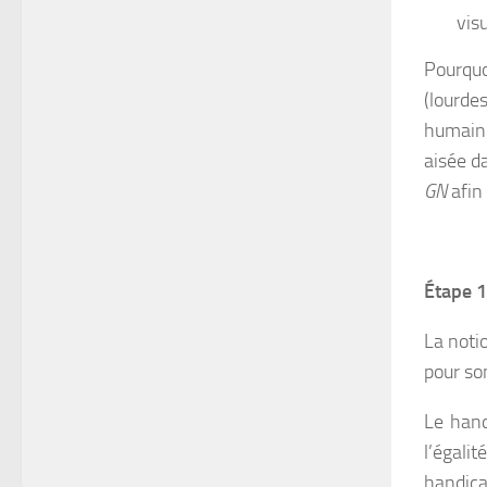
vis
Pourquo
(lourde
humain
aisée d
GN
afin
Étape 1
La notio
pour so
Le hand
l’égali
handica