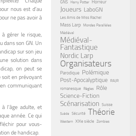
plexité).”
Chaque
Horreur
GNS
Harry Potter
Joueurs
pour nous est d’au
LaboGN
 pour ne pas avoir à
Les Amis de Miss Rachel
Mass Larp
Mondes Parallèles
Médiéval
 à gérer le risque,
Médiéval-
vu dans son GN. Un
Fantastique
andicap sur son jeu
Nordic Larp
 une solution dans
Organisateurs
ndicap, on peut se
Polémique
Parodique
 soit en prévoyant
Post-Apocalyptique
RAJR
ou en communiquant
Rôle
romanesque
Règles
Science-Fiction
Scénarisation
Suisse
à l’âge adulte, et
Théorie
Sécurité
Suède
que année. Ce qui
XIXe siècle
Western
Zombies
éfléchir pour vous-
ation de handicap.