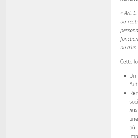
« Art. L
ou rest
personne
fonctio
ou d’un 
Cette lo
Un 
Aut
Ren
soc
aux
une
où 
imp