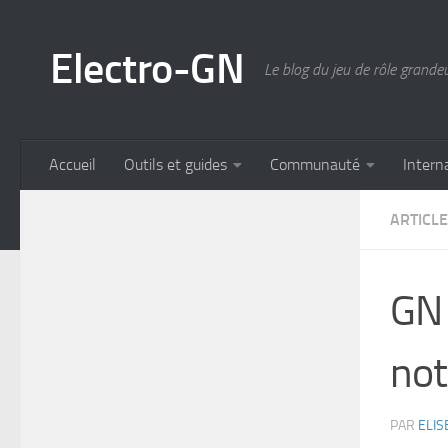
Skip to content
Electro-GN
Le blog du jeu de rôle grande
Accueil
Outils et guides
Communauté
Intern
ARTICL
GN 
not
PAR
ELIS