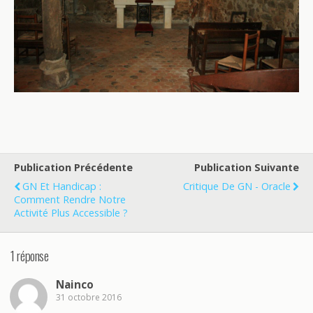
Publication Précédente
Publication Suivante
GN Et Handicap :
Critique De GN - Oracle
Comment Rendre Notre
Activité Plus Accessible ?
1 réponse
Nainco
31 octobre 2016