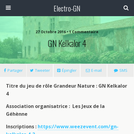
Electro-GN
27 Octobre 2016 • 1 Commentaire
GN Kelkalor 4
Partager
Tweeter
Épingler
E-mail
SMS
Titre du jeu de rôle Grandeur Nature : GN Kelkalor
4
Association organisatrice : Les Jeux de la
Géhènne
Inscriptions :
https://www.weezevent.com/gn-