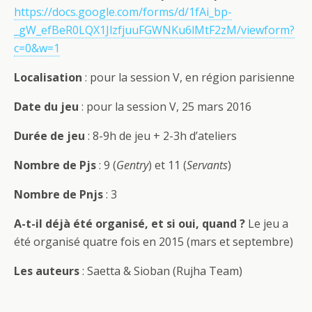
https://docs.google.com/forms/d/1fAi_bp-
_gW_efBeR0LQX1JlzfjuuFGWNKu6lMtF2zM/viewform?
c=0&w=1
Localisation
: pour la session V, en région parisienne
Date du jeu
: pour la session V, 25 mars 2016
Durée de jeu
: 8-9h de jeu + 2-3h d’ateliers
Nombre de Pjs
: 9 (
Gentry
) et 11 (
Servants
)
Nombre de Pnjs
: 3
A-t-il déjà été organisé, et si oui, quand ?
Le jeu a
été organisé quatre fois en 2015 (mars et septembre)
Les auteurs
: Saetta & Sioban (Rujha Team)