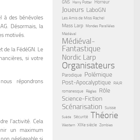
Horreur
GNS
Harry Potter
Joueurs
LaboGN
el à des bénévoles
Les Amis de Miss Rachel
Mass Larp
l’AG. Désormais, la
Mondes Parallèles
les motivés.
Médiéval
Médiéval-
Fantastique
et de la FédéGN. Le
Nordic Larp
ancières, si votre
Organisateurs
Polémique
Parodique
nous répondrons
Post-Apocalyptique
RAJR
Rôle
romanesque
Règles
Science-Fiction
Scénarisation
Suisse
Théorie
Sécurité
Suède
e l’activité. Cela
XIXe siècle
Western
Zombies
tenir un maximum
non négligeable si