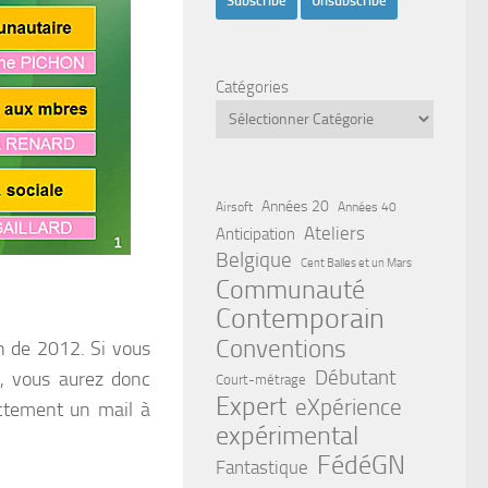
Catégories
Années 20
Airsoft
Années 40
Ateliers
Anticipation
Belgique
Cent Balles et un Mars
Communauté
Contemporain
Conventions
n de 2012. Si vous
Débutant
, vous aurez donc
Court-métrage
Expert
eXpérience
ectement un mail à
expérimental
FédéGN
Fantastique