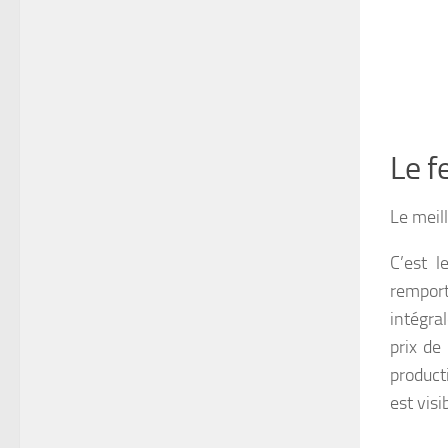
Le f
Le meill
C’est l
remport
intégra
prix de
product
est visi