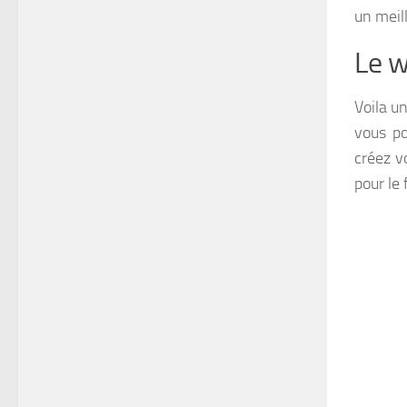
un meill
Le w
Voila u
vous po
créez vo
pour le