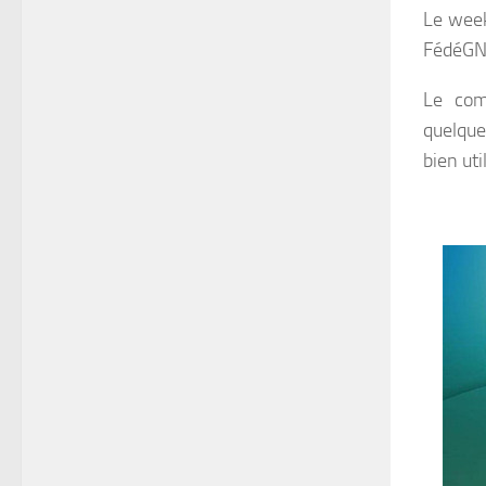
Le week
FédéGN.
Le comp
quelque
bien uti