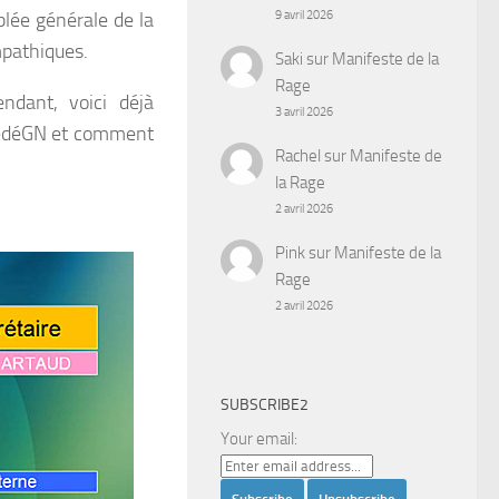
lée générale de la
9 avril 2026
mpathiques.
Saki
sur
Manifeste de la
Rage
ndant, voici déjà
3 avril 2026
 FédéGN et comment
Rachel
sur
Manifeste de
la Rage
2 avril 2026
Pink
sur
Manifeste de la
Rage
2 avril 2026
SUBSCRIBE2
Your email: