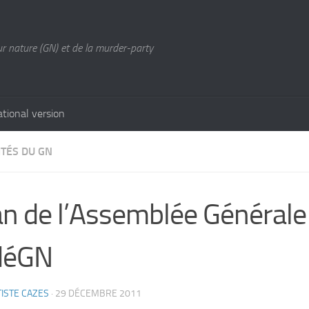
ur nature (GN) et de la murder-party
ational version
ITÉS DU GN
an de l’Assemblée Générale 
déGN
ISTE CAZES
·
29 DÉCEMBRE 2011