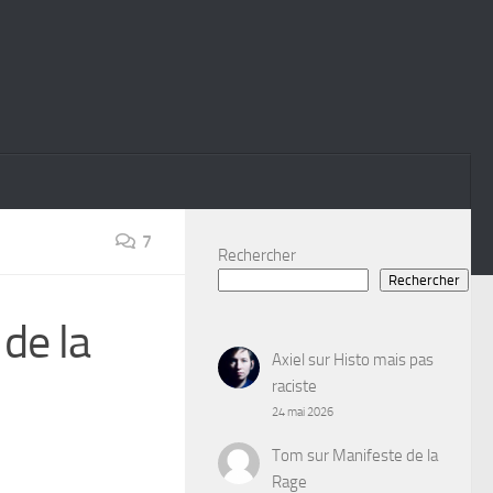
7
Rechercher
Rechercher
de la
Axiel
sur
Histo mais pas
raciste
24 mai 2026
Tom
sur
Manifeste de la
Rage