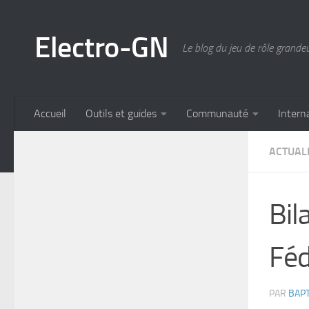
Skip to content
Electro-GN
Le blog du jeu de rôle grande
Accueil
Outils et guides
Communauté
Intern
ACTUAL
Bil
Fé
PAR
BAPT