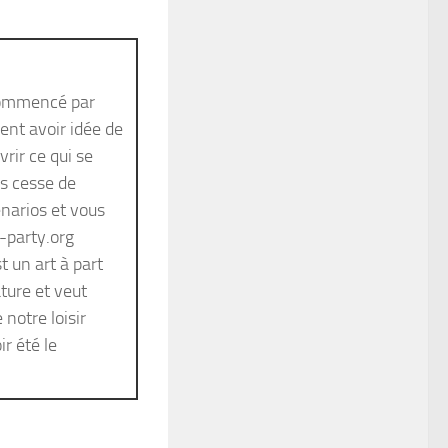
 commencé par
ent avoir idée de
vrir ce qui se
ns cesse de
énarios et vous
-party.org
t un art à part
ature et veut
notre loisir
ir été le