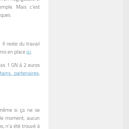
mple. Mais c’est
iques.
Il reste du travail
 mis en place
ici
.
pass 1 GN à 2 euros
rtains partenaires
,
 même si ça ne se
r le moment, aucun
s, n’a été trouvé à