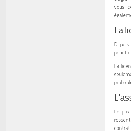
vous d
égaleme
La l
Depuis 
pour fac
La lice
seulem
probabl
L’as
Le pri
ressent
contrat