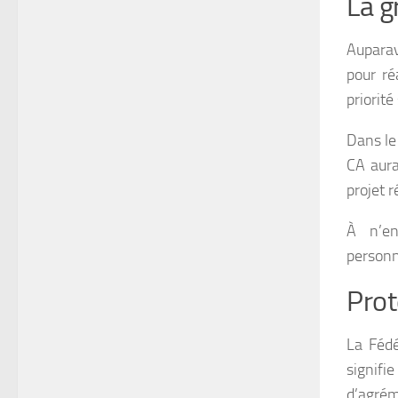
La g
Auparav
pour ré
priorité
Dans le
CA aura
projet 
À n’en
personn
Prot
La Fédé
signif
d’agrém