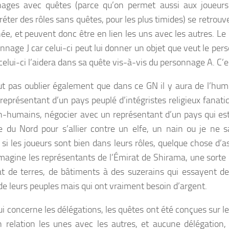
ages avec quêtes (parce qu’on permet aussi aux joueurs 
réter des rôles sans quêtes, pour les plus timides) se retrouv
née, et peuvent donc être en lien les uns avec les autres. L
nnage J car celui-ci peut lui donner un objet que veut le perso
celui-ci l’aidera dans sa quête vis-à-vis du personnage A. C’
aut pas oublier également que dans ce GN il y aura de l’humo
 représentant d’un pays peuplé d’intégristes religieux fanat
n-humains, négocier avec un représentant d’un pays qui est
e du Nord pour s’allier contre un elfe, un nain ou je ne sa
 si les joueurs sont bien dans leurs rôles, quelque chose d’
 imagine les représentants de l’Émirat de Shirama, une sorte
at de terres, de bâtiments à des suzerains qui essayent de 
de leurs peuples mais qui ont vraiment besoin d’argent.
ui concerne les délégations, les quêtes ont été conçues sur 
 relation les unes avec les autres, et aucune délégation, 