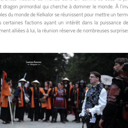
t dragon primordial qui cherche à dominer le monde. À l’inv
ples du monde de Kelkalor se réunissent pour mettre un terme
 certaines factions ayant un intérêt dans la puissance de
ment alliées à lui, la réunion réserve de nombreuses surprise