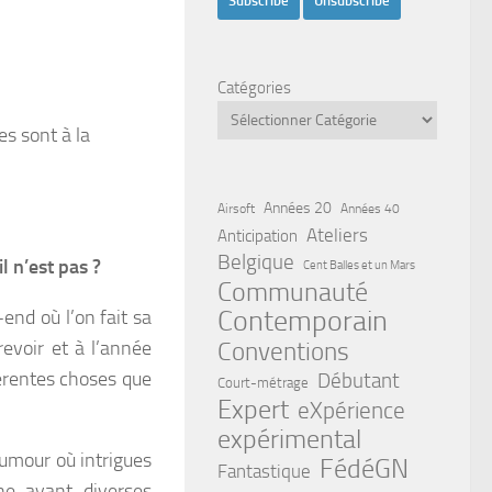
Catégories
es sont à la
Années 20
Airsoft
Années 40
Ateliers
Anticipation
Belgique
l n’est pas ?
Cent Balles et un Mars
Communauté
Contemporain
end où l’on fait sa
evoir et à l’année
Conventions
férentes choses que
Débutant
Court-métrage
Expert
eXpérience
expérimental
humour où intrigues
FédéGN
Fantastique
ne ayant diverses