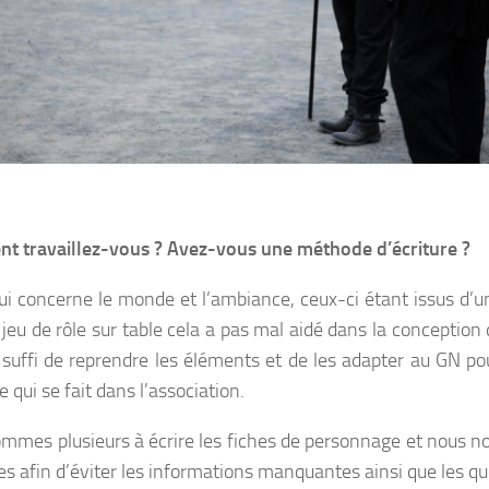
 travaillez-vous ? Avez-vous une méthode d’écriture ?
ui concerne le monde et l’ambiance, ceux-ci étant issus d’u
jeu de rôle sur table cela a pas mal aidé dans la conception 
a suffi de reprendre les éléments et de les adapter au GN pou
 qui se fait dans l’association.
mmes plusieurs à écrire les fiches de personnage et nous no
res afin d’éviter les informations manquantes ainsi que les q