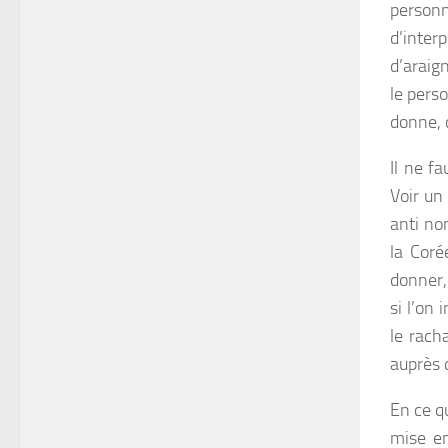
personn
d’interp
d’araig
le perso
donne, 
Il ne f
Voir un
anti no
la Coré
donner,
si l’on
le rach
auprès 
En ce q
mise en