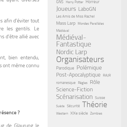
Horreur
GNS
Harry Potter
Joueurs
LaboGN
Les Amis de Miss Rachel
 afin d’éviter tout
Mass Larp
Mondes Parallèles
e les gentils. Le
Médiéval
Médiéval-
s d’être allié avec
Fantastique
Nordic Larp
ont, bien entendu,
Organisateurs
pays ont même connu
Polémique
Parodique
Post-Apocalyptique
RAJR
Rôle
romanesque
Règles
Science-Fiction
Scénarisation
Suisse
Théorie
Sécurité
Suède
présence ?
XIXe siècle
Western
Zombies
ug de Glaurung le