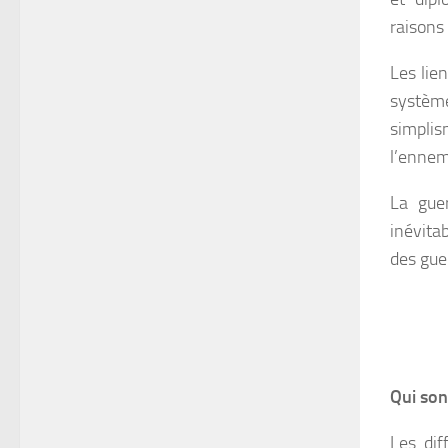
raisons
Les lie
systèm
simplis
l’ennem
La guer
inévita
des gue
Qui son
Les dif