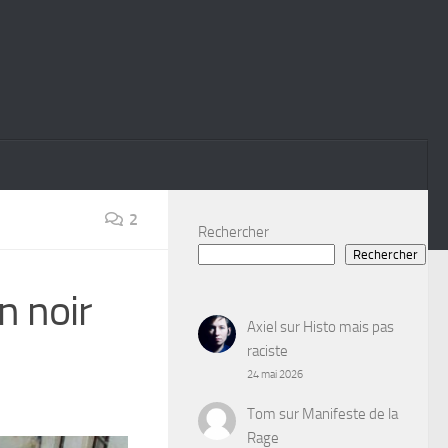
2
Rechercher
Rechercher
n noir
Axiel
sur
Histo mais pas
raciste
24 mai 2026
Tom
sur
Manifeste de la
Rage