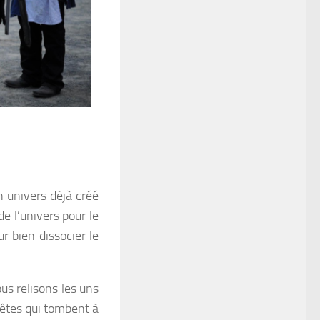
n univers déjà créé
de l’univers pour le
r bien dissocier le
us relisons les uns
uêtes qui tombent à