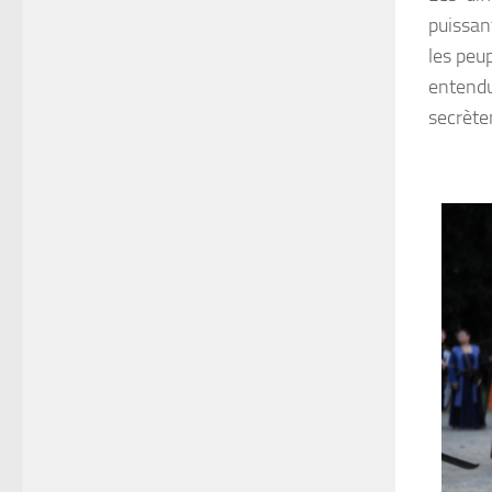
puissan
les peu
entendu
secrète