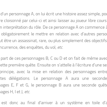
d’un personnage A, on lui écrit une histoire assez simple, pou
e cloisonné par celui-ci et ainsi laisser au joueur libre cou
n interprétation du rôle. De ce personnage A on commence à
t obligatoirement le mettre en relation avec d’autres pers
ut être un assassinat, rare, ou plus simplement des objecti
oncurrence, des enquêtes, du vol,
etc
.
 part de ces personnages B, C ou D et on fait de même avec
cette première quête. Ensuite on s’attelle à l’écriture d’une s
incipe, avec la mise en relation des personnages entre
entes délégations. Le personnage A aura une second
ages E, F et G, le personnage B aura une seconde quête
ages H, I et J,
etc
.
 est donc au final d’arriver à un système en toile d’a