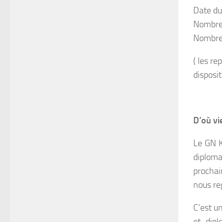
Date du
Nombre 
Nombre 
( les re
disposi
D’où vie
Le GN K
diploma
prochai
nous re
C’est u
et dip