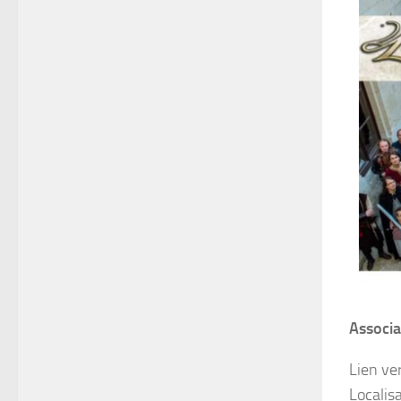
Associa
Lien ver
Localis