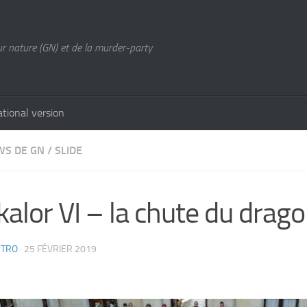
ur nature (GN) et de la murder-party
ational version
WS DE GN
/
SLIDE
kalor VI – la chute du drago
CTRO
·
25 FÉVRIER 2019