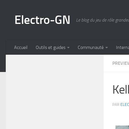
Skip to content
Electro-GN
Le blog du jeu de rôle grande
Accueil
Outils et guides
Communauté
Intern
PREVIE
Kel
PAR
ELE