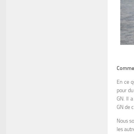
Comment
En ce q
pour du 
GN. Il 
GN de ce
Nous so
les aut