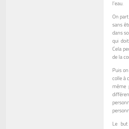
l’eau.
On part 
sans êtr
dans so
qui doi
Cela pe
de la c
Puis on
colle à 
même pr
différ
personn
personn
Le but