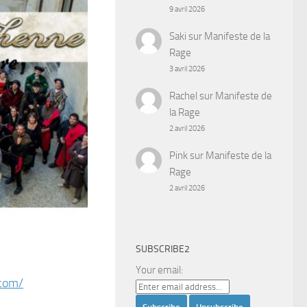
9 avril 2026
Saki
sur
Manifeste de la
Rage
3 avril 2026
Rachel
sur
Manifeste de
la Rage
2 avril 2026
Pink
sur
Manifeste de la
Rage
2 avril 2026
SUBSCRIBE2
Your email:
com/