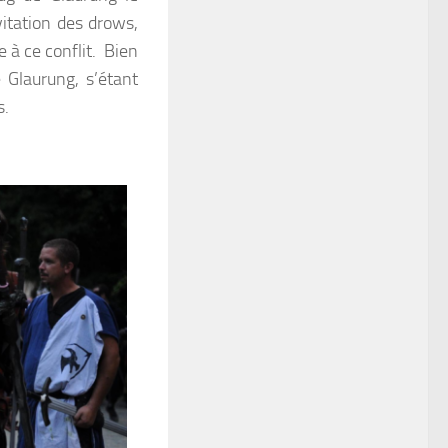
itation des drows,
 à ce conflit. Bien
 Glaurung, s’étant
s.