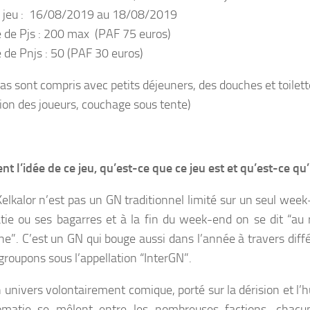
 jeu : 16/08/2019 au 18/08/2019
de Pjs : 200 max (PAF 75 euros)
de Pnjs : 50 (PAF 30 euros)
pas sont compris avec petits déjeuners, des douches et toilett
tion des joueurs, couchage sous tente)
nt l’idée de ce jeu, qu’est-ce que ce jeu est et qu’est-ce qu’i
elkalor n’est pas un GN traditionnel limité sur un seul week-
tie ou ses bagarres et à la fin du week-end on se dit “au r
ne”. C’est un GN qui bouge aussi dans l’année à travers dif
groupons sous l’appellation “InterGN”.
n univers volontairement comique, porté sur la dérision et l’
lomatie se mêlent entre les nombreuses factions, chacu