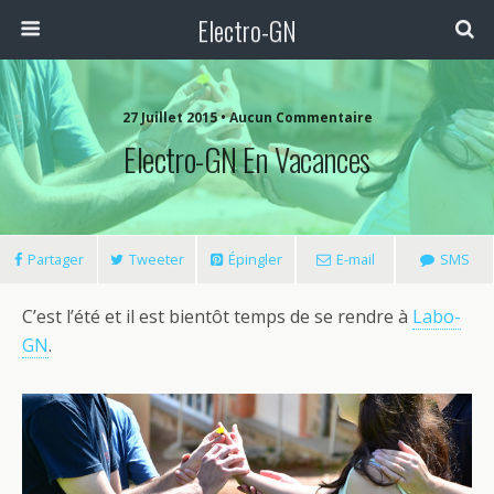
Electro-GN
27 Juillet 2015 • Aucun Commentaire
Electro-GN En Vacances
Partager
Tweeter
Épingler
E-mail
SMS
C’est l’été et il est bientôt temps de se rendre à
Labo-
GN
.