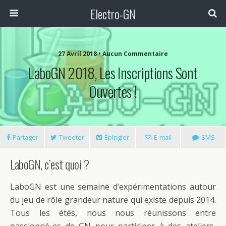
Electro-GN
27 Avril 2018 • Aucun Commentaire
LaboGN 2018, Les Inscriptions Sont
Ouvertes !
Partager
Tweeter
Épingler
E-mail
SMS
LaboGN, c’est quoi ?
LaboGN est une semaine d’expérimentations autour
du jeu de rôle grandeur nature qui existe depuis 2014.
Tous les étés, nous nous réunissons entre