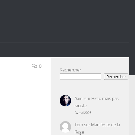
0
Rechercher
Rechercher
Axiel
sur
Histo mais pas
raciste
24 mai 2026
Tom
sur
Manifeste de la
Rage