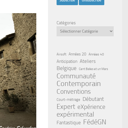
Catégories
Années 20
Airsoft
Années 40
Ateliers
Anticipation
Belgique
Cent Balles et un Mars
Communauté
Contemporain
Conventions
Débutant
Court-métrage
Expert
eXpérience
expérimental
FédéGN
Fantastique