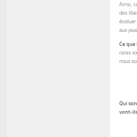
Ainsi, 
des libe
évoluer
aux jou
Ce que 
rares ex
nous som
Qui son
vont-ils