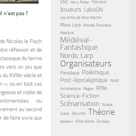
Horreur
GNS
Harry Potter
Joueurs
LaboGN
l n’est pas ?
Les Amis de Miss Rachel
Mass Larp
Mondes Parallèles
Médiéval
Médiéval-
de Nicolas le Floch
Fantastique
tre réflexion et de
Nordic Larp
 classique du terme
Organisateurs
es vers un jeu que
Polémique
Parodique
du XVIIIe siècle et
Post-Apocalyptique
RAJR
n », ou en tout cas
Rôle
romanesque
Règles
rgeoise et noble de
Science-Fiction
ntimentales ou
Scénarisation
Suisse
lairement au second
Théorie
Sécurité
Suède
 de faire vivre aux
XIXe siècle
Western
Zombies