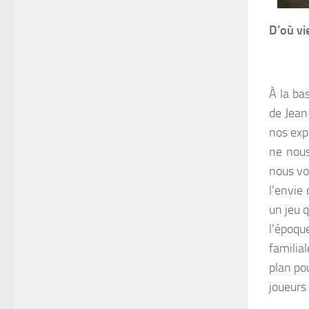
D’où vie
À la ba
de Jean
nos exp
ne nous
nous vo
l’envie
un jeu 
l’épo
familia
plan po
joueurs 