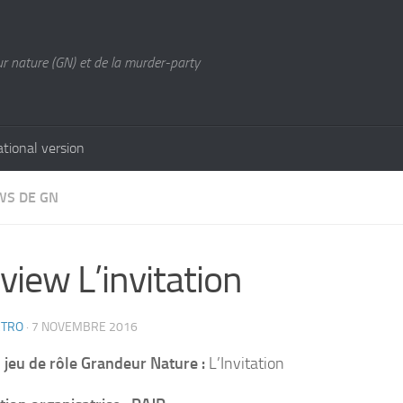
ur nature (GN) et de la murder-party
ational version
WS DE GN
view L’invitation
CTRO
·
7 NOVEMBRE 2016
u jeu de rôle Grandeur Nature :
L’Invitation