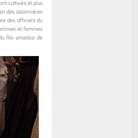
ont cultivés et plus
ien des salonnières
e des officiers du
s, hommes et femmes
 du Roi amateur de