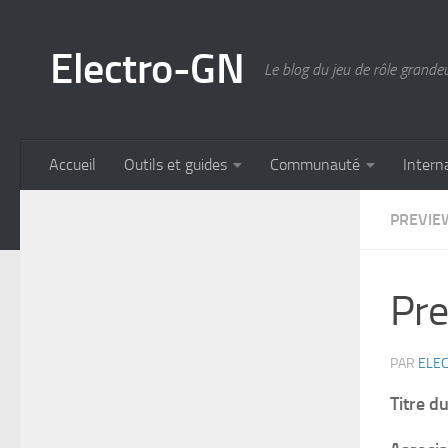
Skip to content
Electro-GN
Le blog du jeu de rôle grande
Accueil
Outils et guides
Communauté
Intern
PREVIE
Pre
PAR
ELE
Titre d