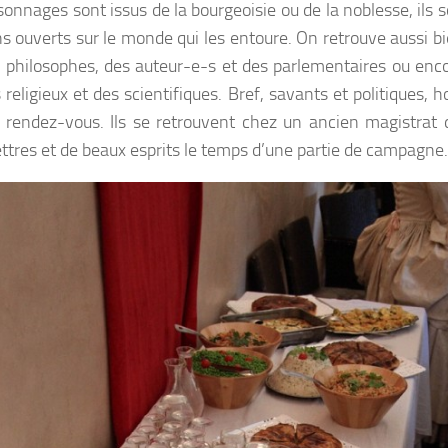
onnages sont issus de la bourgeoisie ou de la noblesse, ils s
s ouverts sur le monde qui les entoure. On retrouve aussi b
 philosophes, des auteur-e-s et des parlementaires ou encor
s religieux et des scientifiques. Bref, savants et politique
 rendez-vous. Ils se retrouvent chez un ancien magistrat
lettres et de beaux esprits le temps d’une partie de campagne.