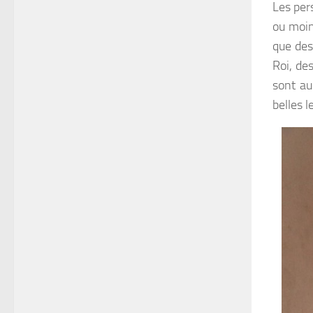
Les pers
ou moin
que des
Roi, de
sont au
belles 