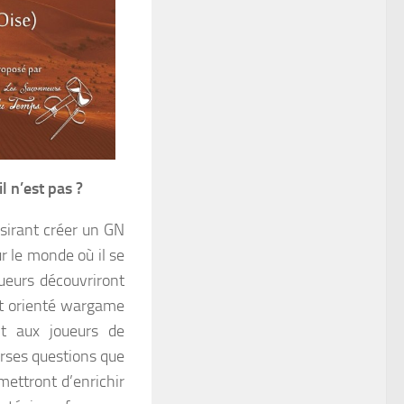
l n’est pas ?
ésirant créer un GN
r le monde où il se
ueurs découvriront
st orienté wargame
nt aux joueurs de
rses questions que
mettront d’enrichir