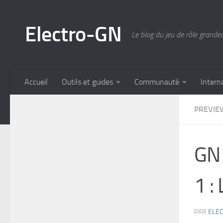
Skip to content
Electro-GN
Le blog du jeu de rôle grande
Accueil
Outils et guides
Communauté
Intern
PREVIE
GN 
1 :
PAR
ELE