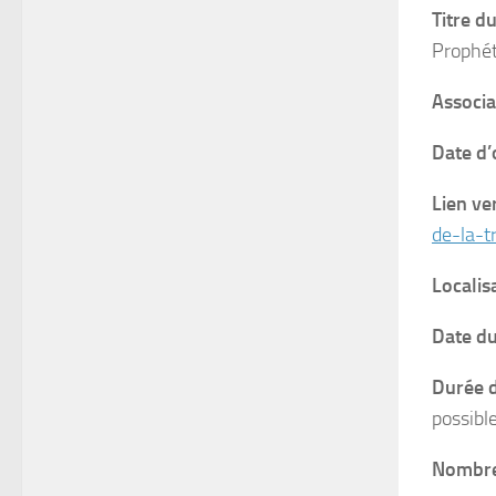
Titre d
Prophét
Associa
Date d’
Lien ve
de-la-t
Localis
Date du
Durée d
possible
Nombre