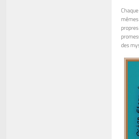
Chaque
mêmes e
propres
promess
des mys