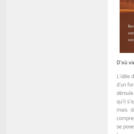
D’où vie
L’idée 
d’un fo
déroule
qu’il s
mais d
compren
se pose