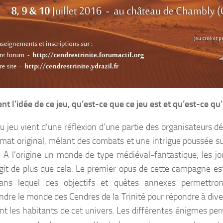
nt l’idée de ce jeu, qu’est-ce que ce jeu est et qu’est-ce qu’i
du jeu vient d’une réflexion d’une partie des organisateurs d
rmat original, mêlant des combats et une intrigue poussée su
. A l’origine un monde de type médiéval-fantastique, les jo
’agit de plus que cela. Le premier opus de cette campagne e
ans lequel des objectifs et quêtes annexes permettro
dre le monde des Cendres de la Trinité pour répondre à dive
nt les habitants de cet univers. Les différentes énigmes per