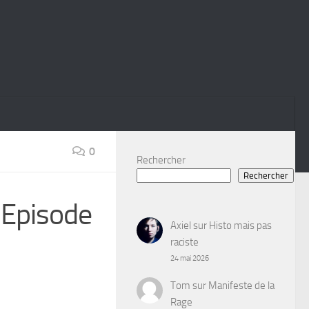
0
Rechercher
Rechercher
 Episode
Axiel
sur
Histo mais pas
raciste
24 mai 2026
Tom
sur
Manifeste de la
Rage