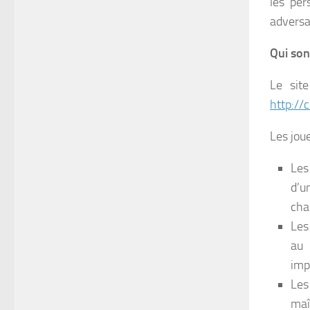
les per
adversa
Qui son
Le site
http://c
Les jou
Les
d’u
cha
Les
au 
imp
Les
maî