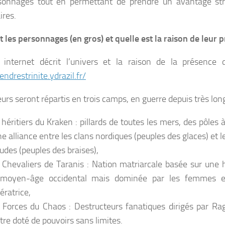
sonnages tout en permettant de prendre un avantage str
ires.
t les personnages (en gros) et quelle est la raison de leur 
 internet décrit l’univers et la raison de la présence 
endrestrinite.ydrazil.fr/
eurs seront répartis en trois camps, en guerre depuis très lo
 héritiers du Kraken : pillards de toutes les mers, des pôles 
ne alliance entre les clans nordiques (peuples des glaces) et 
udes (peuples des braises),
 Chevaliers de Taranis : Nation matriarcale basée sur une h
moyen-âge occidental mais dominée par les femmes et
ératrice,
 Forces du Chaos : Destructeurs fanatiques dirigés par Rag
tre doté de pouvoirs sans limites.