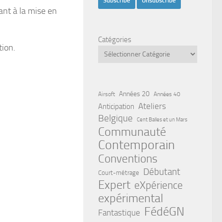
pant à la mise en
Catégories
tion.
Années 20
Airsoft
Années 40
Ateliers
Anticipation
Belgique
Cent Balles et un Mars
Communauté
Contemporain
Conventions
Débutant
Court-métrage
Expert
eXpérience
expérimental
FédéGN
Fantastique