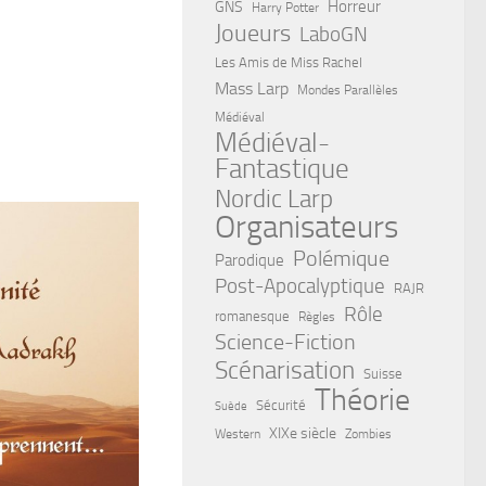
Horreur
GNS
Harry Potter
Joueurs
LaboGN
Les Amis de Miss Rachel
Mass Larp
Mondes Parallèles
Médiéval
Médiéval-
Fantastique
Nordic Larp
Organisateurs
Polémique
Parodique
Post-Apocalyptique
RAJR
Rôle
romanesque
Règles
Science-Fiction
Scénarisation
Suisse
Théorie
Sécurité
Suède
XIXe siècle
Western
Zombies