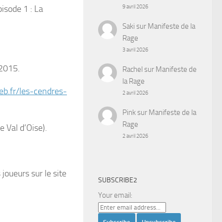
pisode 1 : La
9 avril 2026
Saki
sur
Manifeste de la
Rage
3 avril 2026
 2015.
Rachel
sur
Manifeste de
la Rage
eb.fr/les-cendres-
2 avril 2026
Pink
sur
Manifeste de la
Rage
e Val d’Oise).
2 avril 2026
joueurs sur le site
SUBSCRIBE2
Your email: