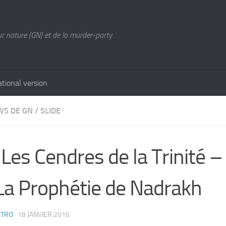
ur nature (GN) et de la murder-party
ational version
WS DE GN
/
SLIDE
Les Cendres de la Trinité –
 La Prophétie de Nadrakh
CTRO
·
18 JANVIER 2016