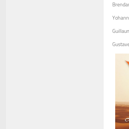
Brendan
Yohann 
Guillau
Gustave 