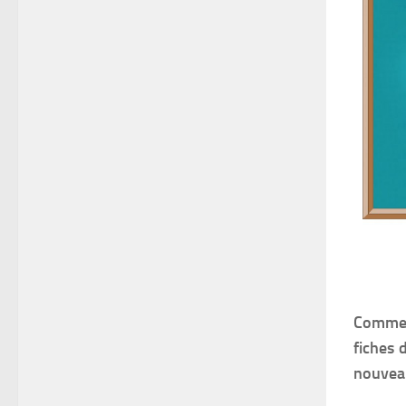
Commen
fiches 
nouveau