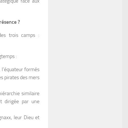
atégique face aux
présence ?
des trois camps :
ngtemps :
à l’équateur formés
les pirates des mers
iérarchie similaire
 dirigée par une
naxx, leur Dieu et