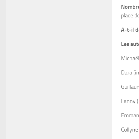
Nombre
place d
A-t-il d
Les aut
Michaël 
Dara (in
Guillau
Fanny (
Emmanue
Collyne