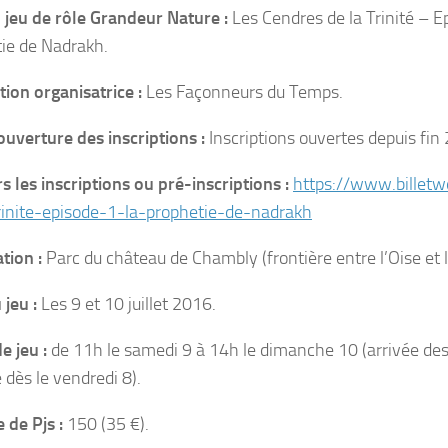
u jeu de rôle Grandeur Nature :
Les Cendres de la Trinité – E
ie de Nadrakh.
tion organisatrice :
Les Façonneurs du Temps.
ouverture des inscriptions :
Inscriptions ouvertes depuis fin
rs les inscriptions ou pré-inscriptions :
https://www.billetw
rinite-episode-1-la-prophetie-de-nadrakh
ation :
Parc du château de Chambly (frontière entre l’Oise et l
 jeu :
Les 9 et 10 juillet 2016.
e jeu :
de 11h le samedi 9 à 14h le dimanche 10 (arrivée des 
 dès le vendredi 8).
 de Pjs :
150 (35 €).