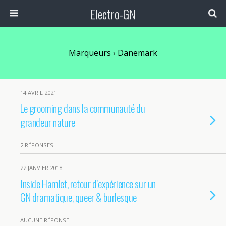
Electro-GN
Marqueurs › Danemark
14 AVRIL 2021
Le grooming dans la communauté du
grandeur nature
2 RÉPONSES
22 JANVIER 2018
Inside Hamlet, retour d’expérience sur un
GN dramatique, queer & burlesque
AUCUNE RÉPONSE