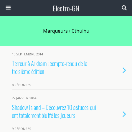
Electro-GN
Marqueurs › Cthulhu
15 SEPTEMBRE 2014
Terreur à Arkham : compte-rendu de la
troisième édition
8 RÉPONSES
27 JANVIER 2014
Shadow Island – Découvrez 10 astuces qui
ont totalement bluffé les joueurs
9 RÉPONSES