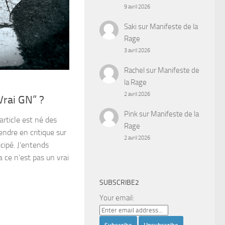
9 avril 2026
Saki
sur
Manifeste de la
Rage
3 avril 2026
Rachel
sur
Manifeste de
la Rage
2 avril 2026
Vrai GN” ?
Pink
sur
Manifeste de la
rticle est né des
Rage
endre en critique sur
2 avril 2026
icipé. J’entends
 ce n’est pas un vrai
SUBSCRIBE2
Your email: