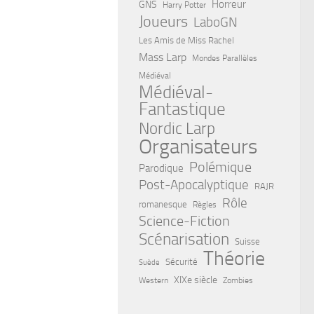
Horreur
GNS
Harry Potter
Joueurs
LaboGN
Les Amis de Miss Rachel
Mass Larp
Mondes Parallèles
Médiéval
Médiéval-
Fantastique
Nordic Larp
Organisateurs
Polémique
Parodique
Post-Apocalyptique
RAJR
Rôle
romanesque
Règles
Science-Fiction
Scénarisation
Suisse
Théorie
Sécurité
Suède
XIXe siècle
Western
Zombies