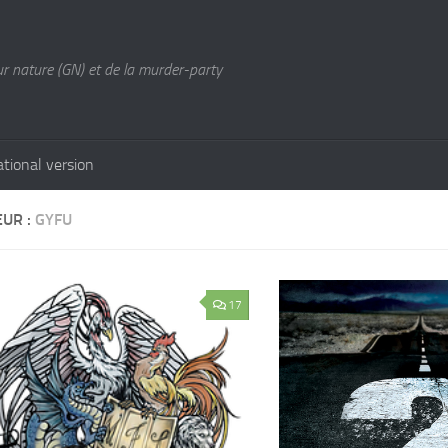
ur nature (GN) et de la murder-party
ational version
EUR :
GYFU
17