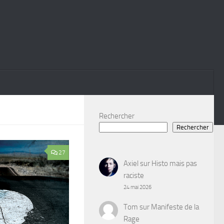
Rechercher
Rechercher
27
Axiel
sur
Histo mais pas
raciste
24 mai 2026
Tom
sur
Manifeste de la
Rage