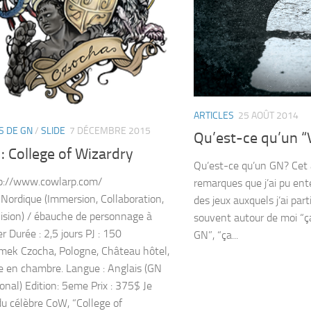
ARTICLES
25 AOÛT 2014
S DE GN
/
SLIDE
7 DÉCEMBRE 2015
Qu’est-ce qu’un “
 College of Wizardry
Qu’est-ce qu’un GN? Cet a
tp://www.cowlarp.com/
remarques que j’ai pu ent
 Nordique (Immersion, Collaboration,
des jeux auxquels j’ai part
 vision) / ébauche de personnage à
souvent autour de moi “ça
r Durée : 2,5 jours PJ : 150
GN”, “ça...
amek Czocha, Pologne, Château hôtel,
 en chambre. Langue : Anglais (GN
onal) Edition: 5eme Prix : 375$ Je
du célèbre CoW, “College of