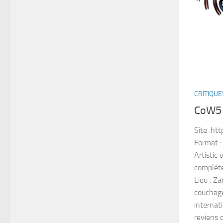
CRITIQUE
CoW5 :
Site :ht
Format :
Artistic
compléte
Lieu : Z
couchage
internati
reviens 