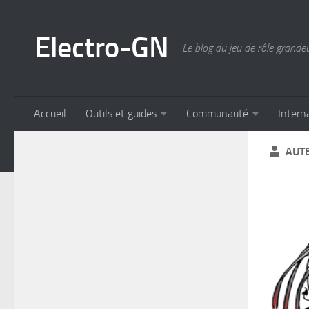
Skip to content
Electro-GN
Le blog du jeu de rôle grande
Accueil
Outils et guides
Communauté
Intern
AUT