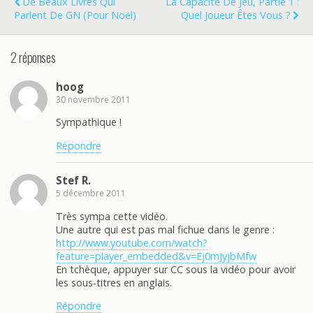
De Beaux Livres Qui
La Capacité De Jeu, Partie 1 :
Parlent De GN (pour Noël)
Quel Joueur Êtes Vous ?
2 réponses
hoog
30 novembre 2011
Sympathique !
Répondre
Stef R.
5 décembre 2011
Très sympa cette vidéo.
Une autre qui est pas mal fichue dans le genre :
http://www.youtube.com/watch?
feature=player_embedded&v=Ej0mJyjbMfw
En tchèque, appuyer sur CC sous la vidéo pour avoir
les sous-titres en anglais.
Répondre