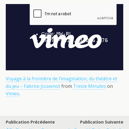
Voyage à la frontière de l’imagination, du théâtre et
du jeu – Fabrice Jouvenot
from
Treize Minutes
on
Vimeo
.
Publication Précédente
Publication Suivante