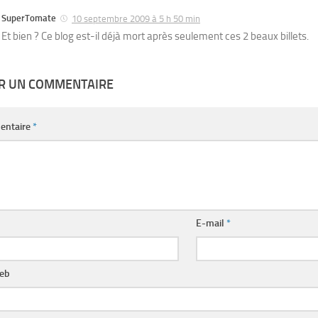
SuperTomate
10 septembre 2009 à 5 h 50 min
Et bien ? Ce blog est-il déjà mort après seulement ces 2 beaux billets.
ER UN COMMENTAIRE
entaire
*
E-mail
*
web