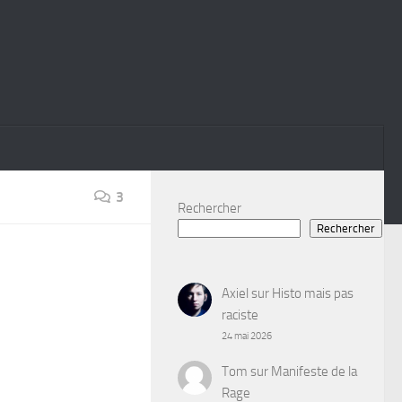
3
Rechercher
Rechercher
Axiel
sur
Histo mais pas
raciste
24 mai 2026
Tom
sur
Manifeste de la
Rage