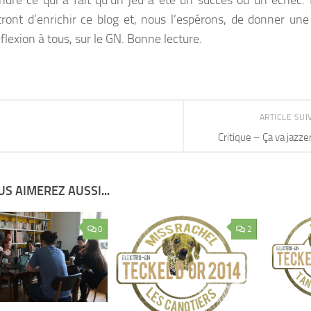
dre ce qui a fait qu’un jeu a été un succès ou un échec
ront d’enrichir ce blog et, nous l’espérons, de donner une
flexion à tous, sur le GN. Bonne lecture.
ARTICLE SU
Critique – Ça va jazz
S AIMEREZ AUSSI...
0
2