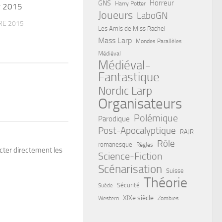
Horreur
GNS
Harry Potter
r 2015
Joueurs
LaboGN
RE 2015
Les Amis de Miss Rachel
Mass Larp
Mondes Parallèles
Médiéval
Médiéval-
Fantastique
Nordic Larp
Organisateurs
Polémique
Parodique
Post-Apocalyptique
RAJR
Rôle
romanesque
Règles
tacter directement les
Science-Fiction
Scénarisation
Suisse
Théorie
Sécurité
Suède
XIXe siècle
Western
Zombies