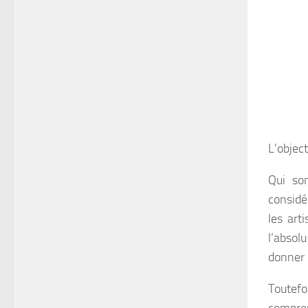
L’object
Qui so
considé
les art
l’absol
donner 
Toutefo