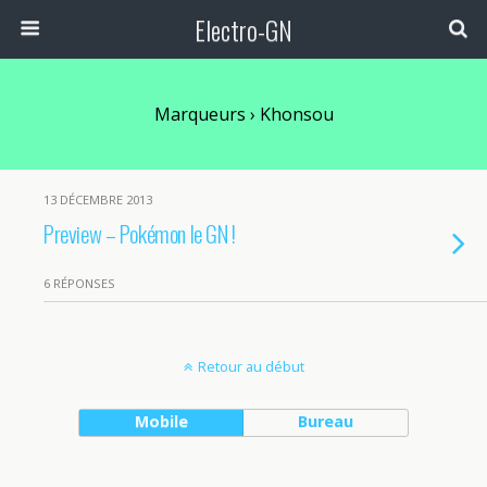
Electro-GN
Marqueurs › Khonsou
13 DÉCEMBRE 2013
Preview – Pokémon le GN !
6 RÉPONSES
Retour au début
Mobile
Bureau